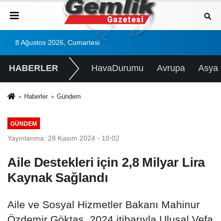
8 Ağustos 2026, Cumartesi
HABERLER
HavaDurumu
Avrupa
Asya
Haberler
Gündem
GÜNDEM
Yayınlanma: 28 Kasım 2024 - 10:02
Aile Destekleri için 2,8 Milyar Lira
Kaynak Sağlandı
Aile ve Sosyal Hizmetler Bakanı Mahinur
Özdemir Göktaş, 2024 itibarıyla Ulusal Vefa