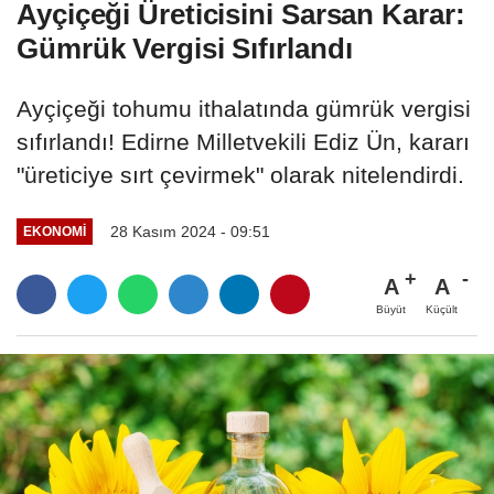
Ayçiçeği Üreticisini Sarsan Karar:
Gümrük Vergisi Sıfırlandı
Ayçiçeği tohumu ithalatında gümrük vergisi
sıfırlandı! Edirne Milletvekili Ediz Ün, kararı
"üreticiye sırt çevirmek" olarak nitelendirdi.
28 Kasım 2024 - 09:51
EKONOMI
A
A
Büyüt
Küçült