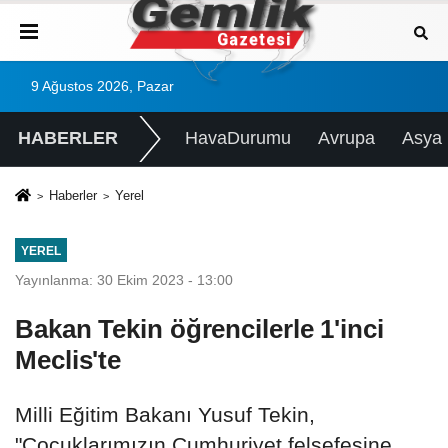
9 Ağustos 2026, Pazar
HABERLER
HavaDurumu
Avrupa
Asya
Haberler
Yerel
YEREL
Yayınlanma: 30 Ekim 2023 - 13:00
Bakan Tekin öğrencilerle 1'inci
Meclis'te
Milli Eğitim Bakanı Yusuf Tekin,
"Çocuklarımızın Cumhuriyet felsefesine,