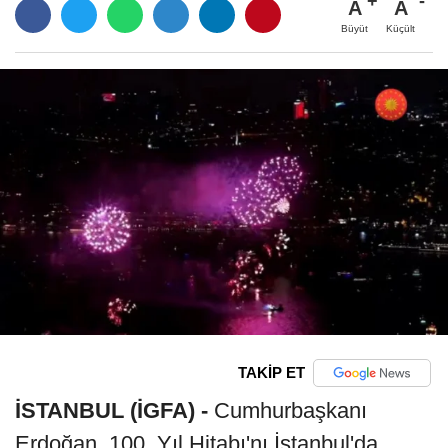
A
A
Büyüt
Küçült
TAKİP ET
İSTANBUL (İGFA) -
Cumhurbaşkanı
Erdoğan, 100. Yıl Hitabı'nı İstanbul'da