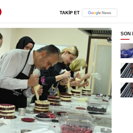
TAKİP ET
SON