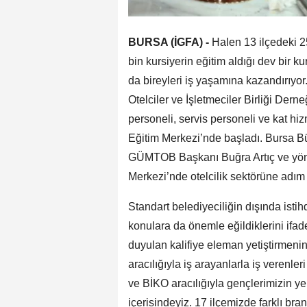
BURSA (İGFA) -
Halen 13 ilçedeki 2
bin kursiyerin eğitim aldığı dev bir
da bireyleri iş yaşamına kazandırıyo
Otelciler ve İşletmeciler Birliği Dern
personeli, servis personeli ve kat hi
Eğitim Merkezi’nde başladı. Bursa B
GÜMTOB Başkanı Buğra Artıç ve yönet
Merkezi’nde otelcilik sektörüne adım a
Standart belediyeciliğin dışında ist
konulara da önemle eğildiklerini ifad
duyulan kalifiye eleman yetiştirmenin
aracılığıyla iş arayanlarla iş verenl
ve BİKO aracılığıyla gençlerimizin ye
içerisindeyiz. 17 ilçemizde farklı bra