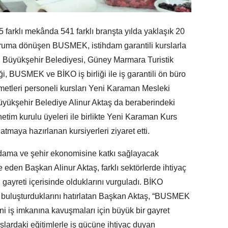
5 farklı mekânda 541 farklı branşta yılda yaklaşık 20
 kuruma dönüşen BUSMEK, istihdam garantili kurslarla
r. Büyükşehir Belediyesi, Güney Marmara Turistik
eği, BUSMEK ve BİKO iş birliği ile iş garantili ön büro
zmetleri personeli kursları Yeni Karaman Mesleki
üyükşehir Belediye Alinur Aktaş da beraberindeki
im kurulu üyeleri ile birlikte Yeni Karaman Kurs
tmaya hazırlanan kursiyerleri ziyaret etti.
ihdama ve şehir ekonomisine katkı sağlayacak
e eden Başkan Alinur Aktaş, farklı sektörlerde ihtiyaç
 gayreti içerisinde olduklarını vurguladı. BİKO
eri buluşturduklarını hatırlatan Başkan Aktaş, “BUSMEK
ni iş imkanına kavuşmaları için büyük bir gayret
nşlardaki eğitimlerle iş gücüne ihtiyaç duyan