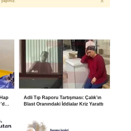
×
yapınız.
 Hap
Adli Tıp Raporu Tartışması: Çalık’ın
r’da
Blast Oranındaki İddialar Kriz Yarattı