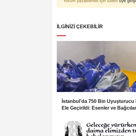
Yorum yazabilmek için lütfen
üye girişi
İLGINIZI ÇEKEBILIR
İstanbul’da 750 Bin Uyuşturucu
Ele Geçirildi: Esenler ve Bağcıla
Büyük Operasyon