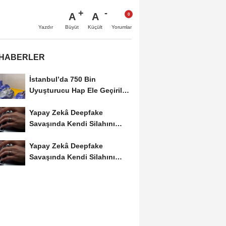
A
A
Büyüt
Küçült
Yazdır
Yorumlar
 HABERLER
İstanbul’da 750 Bin
Uyuşturucu Hap Ele Geçirildi:
Esenler ve Bağcılar’da...
Yapay Zekâ Deepfake
Savaşında Kendi Silahını
Kullanıyor
Yapay Zekâ Deepfake
Savaşında Kendi Silahını
Kullanıyor