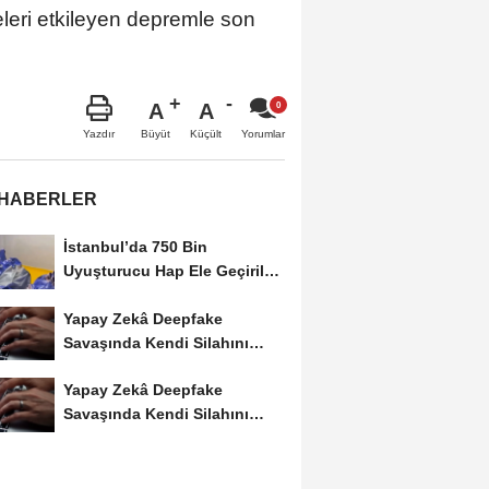
çeleri etkileyen depremle son
A
A
Büyüt
Küçült
Yazdır
Yorumlar
 HABERLER
İstanbul’da 750 Bin
Uyuşturucu Hap Ele Geçirildi:
Esenler ve Bağcılar’da...
Yapay Zekâ Deepfake
Savaşında Kendi Silahını
Kullanıyor
Yapay Zekâ Deepfake
Savaşında Kendi Silahını
Kullanıyor