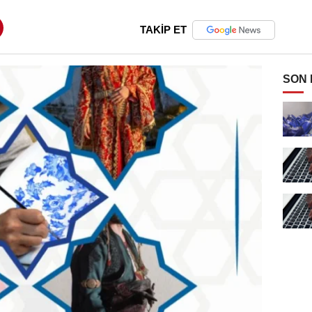
TAKİP ET
SON