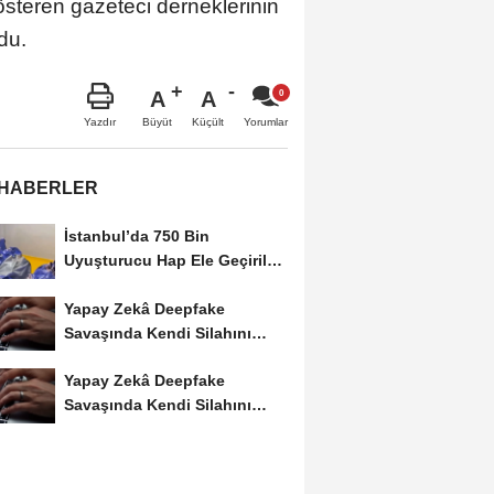
österen gazeteci derneklerinin
du.
A
A
Büyüt
Küçült
Yazdır
Yorumlar
 HABERLER
İstanbul’da 750 Bin
Uyuşturucu Hap Ele Geçirildi:
Esenler ve Bağcılar’da...
Yapay Zekâ Deepfake
Savaşında Kendi Silahını
Kullanıyor
Yapay Zekâ Deepfake
Savaşında Kendi Silahını
Kullanıyor