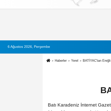
Künye
İletişim
Çerez Politikası
G
6 Ağustos 2026, Perşembe
Haberler
Yerel
BATİYAC'tan Ereğli i
BA
Batı Karadeniz İnternet Gazet