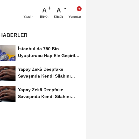
A
A
Büyüt
Küçült
Yazdır
Yorumlar
 HABERLER
İstanbul’da 750 Bin
Uyuşturucu Hap Ele Geçirildi:
Esenler ve Bağcılar’da...
Yapay Zekâ Deepfake
Savaşında Kendi Silahını
Kullanıyor
Yapay Zekâ Deepfake
Savaşında Kendi Silahını
Kullanıyor