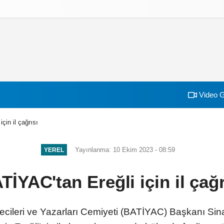
izlilik İlkeleri
Video G
çin il çağrısı
Yayınlanma: 10 Ekim 2023 - 08:59
YEREL
TİYAC'tan Ereğli için il çağr
ecileri ve Yazarları Cemiyeti (BATİYAC) Başkanı Sina