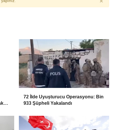
×
yapınız.
72 İlde Uyuşturucu Operasyonu: Bin
ak
933 Şüpheli Yakalandı