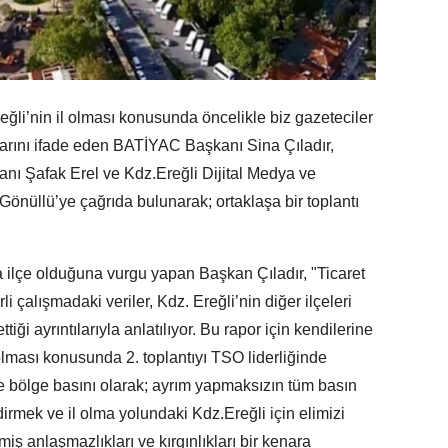
ğli’nin il olması konusunda öncelikle biz gazeteciler
larını ifade eden BATİYAC Başkanı Sina Çıladır,
nı Şafak Erel ve Kdz.Ereğli Dijital Medya ve
nüllü’ye çağrıda bulunarak; ortaklaşa bir toplantı
a ilçe olduğuna vurgu yapan Başkan Çıladır, "Ticaret
 çalışmadaki veriler, Kdz. Ereğli’nin diğer ilçeleri
iği ayrıntılarıyla anlatılıyor. Bu rapor için kendilerine
 olması konusunda 2. toplantıyı TSO liderliğinde
e bölge basını olarak; ayrım yapmaksızın tüm basın
rmek ve il olma yolundaki Kdz.Ereğli için elimizi
iş anlaşmazlıkları ve kırgınlıkları bir kenara