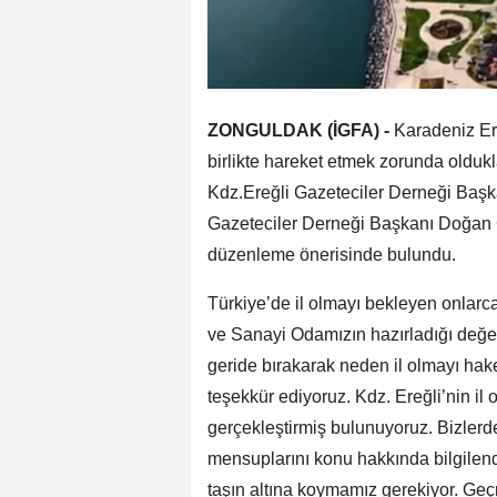
ZONGULDAK (İGFA) -
Karadeniz Ere
birlikte hareket etmek zorunda olduk
Kdz.Ereğli Gazeteciler Derneği Başka
Gazeteciler Derneği Başkanı Doğan Gö
düzenleme önerisinde bulundu.
Türkiye’de il olmayı bekleyen onlarc
ve Sanayi Odamızın hazırladığı değerli
geride bırakarak neden il olmayı hakett
teşekkür ediyoruz. Kdz. Ereğli’nin il
gerçekleştirmiş bulunuyoruz. Bizlerd
mensuplarını konu hakkında bilgilendi
taşın altına koymamız gerekiyor. Geçm