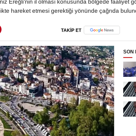
iz Ereğli’nin il olması konusunda bölgede faaliyet g
rlikte hareket etmesi gerektiği yönünde çağrıda bulun
TAKİP ET
SON