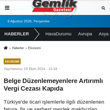
6 Ağustos 2026, Perşembe
HABERLER
HavaDurumu
Avrupa
Asya
Haberler
Ekonomi
EKONOMI
Yayınlanma: 19 Ekim 2024 - 15:18
Belge Düzenlemeyenlere Artırımlı
Vergi Cezası Kapıda
Türkiye'de ticari işlemlerle ilgili düzenlenen
fatura, fiş ve serbest meslek makbuzları