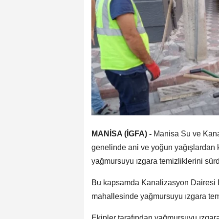
MANİSA (İGFA) -
Manisa Su ve Kana
genelinde ani ve yoğun yağışlardan k
yağmursuyu ızgara temizliklerini sür
Bu kapsamda Kanalizasyon Dairesi Ba
mahallesinde yağmursuyu ızgara temiz
Ekipler tarafından yağmursuyu ızgarala