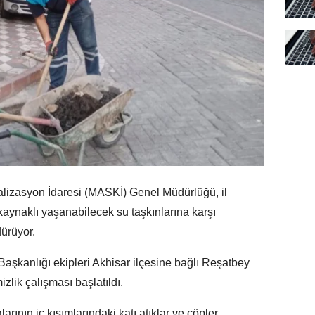
lizasyon İdaresi (MASKİ) Genel Müdürlüğü, il
aynaklı yaşanabilecek su taşkınlarına karşı
dürüyor.
şkanlığı ekipleri Akhisar ilçesine bağlı Reşatbey
lik çalışması başlatıldı.
rının iç kısımlarındaki katı atıklar ve çöpler