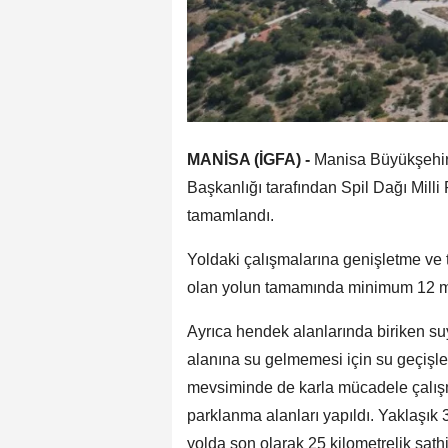
MANİSA (İGFA) -
Manisa Büyükşehir
Başkanlığı tarafından Spil Dağı Milli
tamamlandı.
Yoldaki çalışmalarına genişletme ve t
olan yolun tamamında minimum 12 me
Ayrıca hendek alanlarında biriken su
alanına su gelmemesi için su geçişleri
mevsiminde de karla mücadele çalışma
parklanma alanları yapıldı. Yaklaşık 
yolda son olarak 25 kilometrelik sath