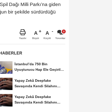
pil Dağı Milli Parkı’na giden
ğun bir şekilde sürdürdüğü
A
A
Büyüt
Küçült
Yazdır
Yorumlar
 HABERLER
İstanbul’da 750 Bin
Uyuşturucu Hap Ele Geçirildi:
Esenler ve Bağcılar’da...
Yapay Zekâ Deepfake
Savaşında Kendi Silahını
Kullanıyor
Yapay Zekâ Deepfake
Savaşında Kendi Silahını
Kullanıyor