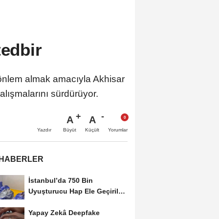
tedbir
önlem almak amacıyla Akhisar
alışmalarını sürdürüyor.
A
A
Büyüt
Küçült
Yazdır
Yorumlar
 HABERLER
İstanbul’da 750 Bin
Uyuşturucu Hap Ele Geçirildi:
Esenler ve Bağcılar’da...
Yapay Zekâ Deepfake