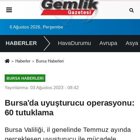
6 Ağustos 2026, Perşembe
HABERLER
HavaDurumu
Avrupa
Asya
Haberler
Bursa Haberleri
BURSA HABERLERI
Yayınlanma: 03 Ağustos 2023 - 08:42
Bursa'da uyuşturucu operasyonu:
60 tutuklama
Bursa Valiliği, il genelinde Temmuz ayında
gerçekleşen uyuşturucu ile mücadele