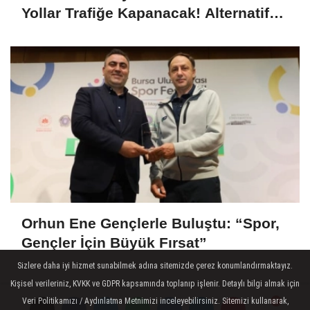
Yollar Trafiğe Kapanacak! Alternatif
Güzergahlar Neler?
Orhun Ene Gençlerle Buluştu: “Spor,
Gençler İçin Büyük Fırsat”
Sizlere daha iyi hizmet sunabilmek adına sitemizde çerez konumlandırmaktayız.
Kişisel verileriniz, KVKK ve GDPR kapsamında toplanıp işlenir. Detaylı bilgi almak için
Veri Politikamızı / Aydınlatma Metnimizi inceleyebilirsiniz. Sitemizi kullanarak,