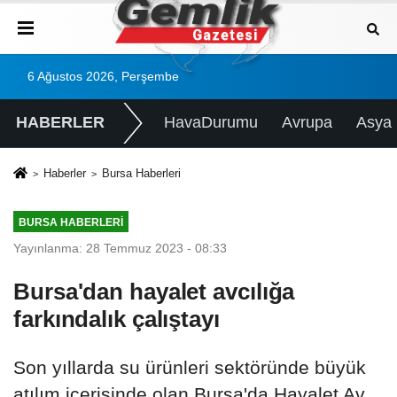
6 Ağustos 2026, Perşembe
HABERLER
HavaDurumu
Avrupa
Asya
Haberler
Bursa Haberleri
BURSA HABERLERI
Yayınlanma: 28 Temmuz 2023 - 08:33
Bursa'dan hayalet avcılığa
farkındalık çalıştayı
Son yıllarda su ürünleri sektöründe büyük
atılım içerisinde olan Bursa'da Hayalet Av