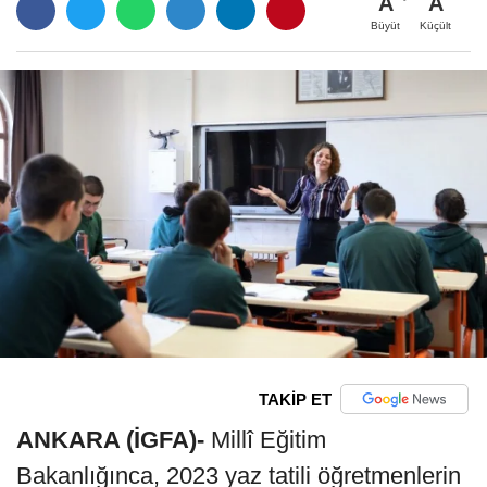
A
A
Büyüt
Küçült
TAKİP ET
ANKARA (İGFA)-
Millî Eğitim
Bakanlığınca, 2023 yaz tatili öğretmenlerin