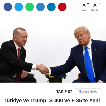
A
A
Büyüt
Küçült
TAKİP ET
Türkiye ve Trump: S-400 ve F-35’te Yeni