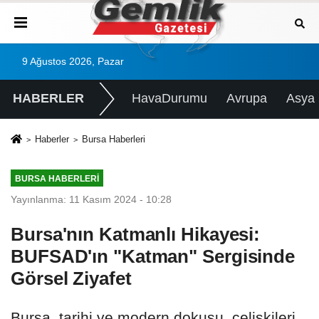
9 Ağustos 2026, Pazar
HABERLER
HavaDurumu
Avrupa
Asya
Haberler
Bursa Haberleri
BURSA HABERLERI
Yayınlanma: 11 Kasım 2024 - 10:28
Bursa'nın Katmanlı Hikayesi:
BUFSAD'ın "Katman" Sergisinde
Görsel Ziyafet
Bursa, tarihi ve modern dokusu, çelişkileri