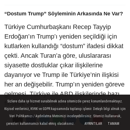
“Dostum Trump” Söyleminin Arkasında Ne Var?
Türkiye Cumhurbaşkanı Recep Tayyip
Erdoğan’ın Trump’ı yeniden seçildiği için
kutlarken kullandığı “dostum” ifadesi dikkat
çekti. Ancak Turan’a göre, uluslararası
siyasette dostluklar çıkar ilişkilerine
dayanıyor ve Trump ile Türkiye’nin ilişkisi
her an değişebilir. Trump’ın yeniden göreve
gelmesi, Türkiye ile ABD ilişkilerinde bazı
Sizlere daha iyi hizmet sunabilmek adına sitemizde çerez konumlandırmaktayız.
fırsatlar doğursa da bu ilişkinin tamamen
Kişisel verileriniz, KVKK ve GDPR kapsamında toplanıp işlenir. Detaylı bilgi almak için
çıkarlara dayalı olduğu gerçeğini
Veri Politikamızı / Aydınlatma Metnimizi inceleyebilirsiniz. Sitemizi kullanarak,
değiştirmiyor.
çerezleri kullanmamızı kabul etmiş olacaksınız.
AYRINTILAR
TAMAM
Yorumlar
Yorumlar
Yorumlar