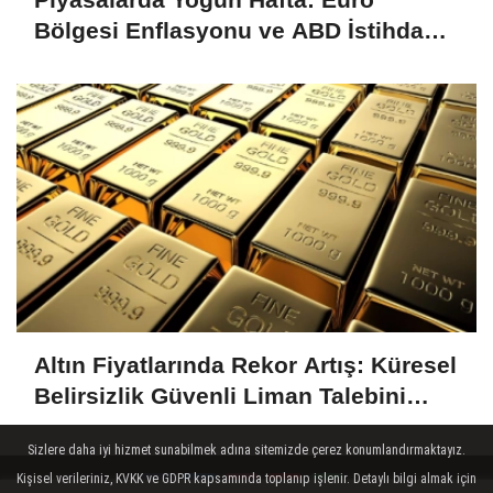
Bölgesi Enflasyonu ve ABD İstihdam
Verileri Yakından İzlenecek
Altın Fiyatlarında Rekor Artış: Küresel
Belirsizlik Güvenli Liman Talebini
Artırıyor
Sizlere daha iyi hizmet sunabilmek adına sitemizde çerez konumlandırmaktayız.
Kişisel verileriniz, KVKK ve GDPR kapsamında toplanıp işlenir. Detaylı bilgi almak için