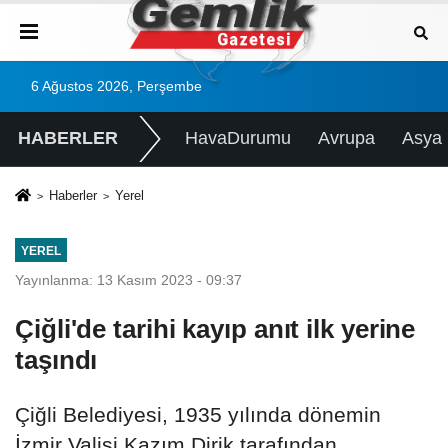
6 Ağustos 2026, Perşembe
HABERLER
HavaDurumu
Avrupa
Asya
Haberler
Yerel
YEREL
Yayınlanma: 13 Kasım 2023 - 09:37
Çiğli'de tarihi kayıp anıt ilk yerine
taşındı
Çiğli Belediyesi, 1935 yılında dönemin
İzmir Valisi Kazım Dirik tarafından