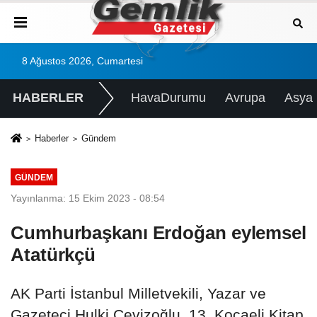
8 Ağustos 2026, Cumartesi
HABERLER
HavaDurumu
Avrupa
Asya
Haberler
Gündem
GÜNDEM
Yayınlanma: 15 Ekim 2023 - 08:54
Cumhurbaşkanı Erdoğan eylemsel
Atatürkçü
AK Parti İstanbul Milletvekili, Yazar ve
Gazeteci Hulki Cevizoğlu, 13. Kocaeli Kitap