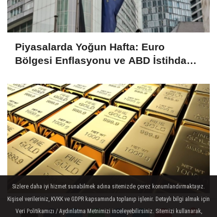
Piyasalarda Yoğun Hafta: Euro
Bölgesi Enflasyonu ve ABD İstihdam
Verileri Yakından İzlenecek
Sizlere daha iyi hizmet sunabilmek adına sitemizde çerez konumlandırmaktayız.
Kişisel verileriniz, KVKK ve GDPR kapsamında toplanıp işlenir. Detaylı bilgi almak için
Altın Fiyatlarında Rekor Artış: Küresel
Veri Politikamızı / Aydınlatma Metnimizi inceleyebilirsiniz. Sitemizi kullanarak,