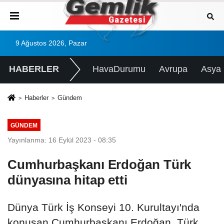
9 Ağustos 2026, Pazar
HABERLER
HavaDurumu
Avrupa
Asya
Haberler
Gündem
GÜNDEM
Yayınlanma: 16 Eylül 2023 - 08:35
Cumhurbaşkanı Erdoğan Türk
dünyasına hitap etti
Dünya Türk İş Konseyi 10. Kurultayı'nda
konuşan Cumhurbaşkanı Erdoğan, Türk