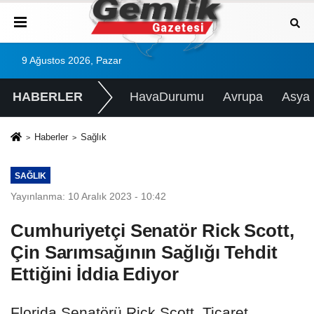
9 Ağustos 2026, Pazar
HABERLER
HavaDurumu
Avrupa
Asya
Haberler
Sağlık
SAĞLIK
Yayınlanma: 10 Aralık 2023 - 10:42
Cumhuriyetçi Senatör Rick Scott,
Çin Sarımsağının Sağlığı Tehdit
Ettiğini İddia Ediyor
Florida Senatörü Rick Scott, Ticaret