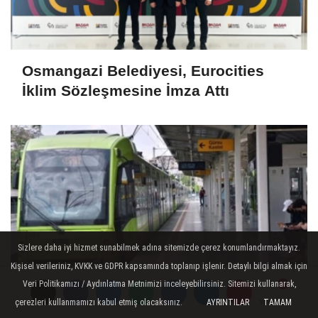
Osmangazi Belediyesi, Eurocities
İklim Sözleşmesine İmza Attı
Sizlere daha iyi hizmet sunabilmek adına sitemizde çerez konumlandırmaktayız.
Kişisel verileriniz, KVKK ve GDPR kapsamında toplanıp işlenir. Detaylı bilgi almak için
Veri Politikamızı / Aydınlatma Metnimizi inceleyebilirsiniz. Sitemizi kullanarak,
çerezleri kullanmamızı kabul etmiş olacaksınız.
AYRINTILAR
TAMAM
Yorumlar
Yorumlar
Yorumlar
BURULAŞ'ta Grev Krizi: 2.850 İşçiyi