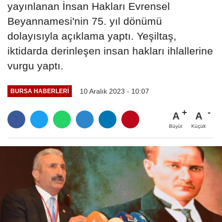
yayınlanan İnsan Hakları Evrensel
Beyannamesi'nin 75. yıl dönümü
dolayısıyla açıklama yaptı. Yeşiltaş,
iktidarda derinleşen insan hakları ihlallerine
vurgu yaptı.
10 Aralık 2023 - 10:07
BURSA HABERLERI
A
A
Büyüt
Küçült