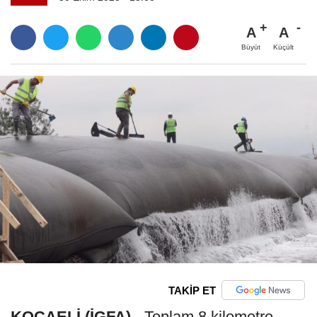
A
A
Büyüt
Küçült
TAKİP ET
KOCAELİ (İGFA) -
Toplam 8 kilometre