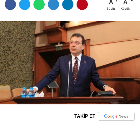
A
A
Büyüt
Küçült
TAKİP ET