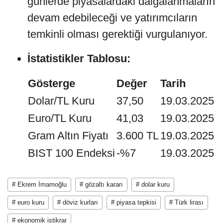
günlerde piyasalardaki dalgalanmaların
devam edebileceği ve yatırımcıların
temkinli olması gerektiği vurgulanıyor.
İstatistikler Tablosu:
Gösterge
Değer
Tarih
Dolar/TL Kuru
37,50
19.03.2025
Euro/TL Kuru
41,03
19.03.2025
Gram Altın Fiyatı
3.600 TL
19.03.2025
BIST 100 Endeksi
-%7
19.03.2025
# Ekrem İmamoğlu
# gözaltı kararı
# dolar kuru
# euro kuru
# döviz kurları
# piyasa tepkisi
# Türk lirası
# ekonomik istikrar