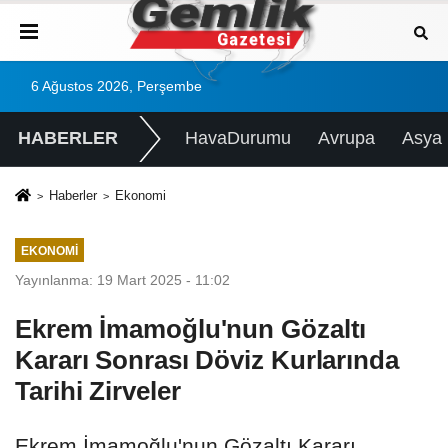
6 Ağustos 2026, Perşembe
HABERLER
HavaDurumu
Avrupa
Asya
Haberler
Ekonomi
EKONOMI
Yayınlanma: 19 Mart 2025 - 11:02
Ekrem İmamoğlu'nun Gözaltı
Kararı Sonrası Döviz Kurlarında
Tarihi Zirveler
Ekrem İmamoğlu'nun Gözaltı Kararı