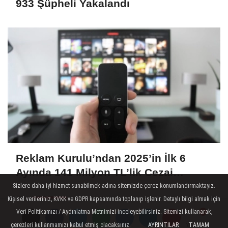
933 Şüpheli Yakalandı
Reklam Kurulu’ndan 2025’in İlk 6
Ayında 141 Milyon TL’lik Cezai
Yaptırım
Sizlere daha iyi hizmet sunabilmek adına sitemizde çerez konumlandırmaktayız.
Kişisel verileriniz, KVKK ve GDPR kapsamında toplanıp işlenir. Detaylı bilgi almak için
Veri Politikamızı / Aydınlatma Metnimizi inceleyebilirsiniz. Sitemizi kullanarak,
çerezleri kullanmamızı kabul etmiş olacaksınız.
AYRINTILAR
TAMAM
Yorumlar
Yorumlar
Yorumlar