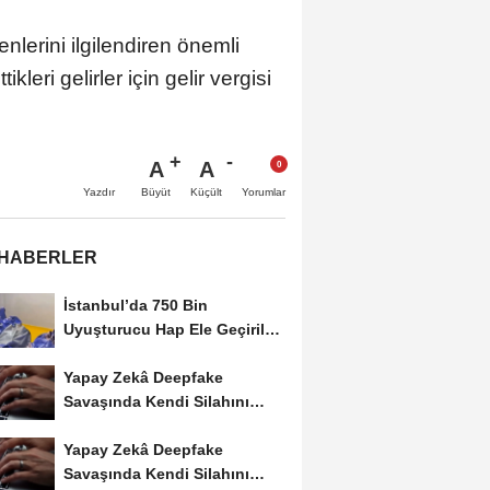
lerini ilgilendiren önemli
leri gelirler için gelir vergisi
A
A
Büyüt
Küçült
Yazdır
Yorumlar
 HABERLER
İstanbul’da 750 Bin
Uyuşturucu Hap Ele Geçirildi:
Esenler ve Bağcılar’da...
Yapay Zekâ Deepfake
Savaşında Kendi Silahını
Kullanıyor
Yapay Zekâ Deepfake
Savaşında Kendi Silahını