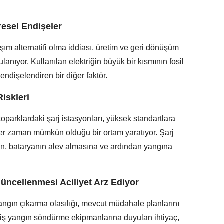
resel Endişeler
laşım alternatifi olma iddiası, üretim ve geri dönüşüm
lanıyor. Kullanılan elektriğin büyük bir kısmının fosil
 endişelendiren bir diğer faktör.
iskleri
toparklardaki şarj istasyonları, yüksek standartlara
er zaman mümkün olduğu bir ortam yaratıyor. Şarj
run, bataryanın alev almasına ve ardından yangına
üncellenmesi Aciliyet Arz Ediyor
 yangın çıkarma olasılığı, mevcut müdahale planlarını
rilmiş yangın söndürme ekipmanlarına duyulan ihtiyaç,