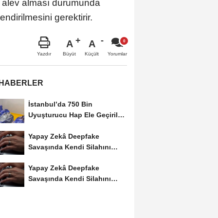
nın alev alması durumunda
dirilmesini gerektirir.
A
A
Büyüt
Küçült
Yazdır
Yorumlar
 HABERLER
İstanbul’da 750 Bin
Uyuşturucu Hap Ele Geçirildi:
Esenler ve Bağcılar’da...
Yapay Zekâ Deepfake
Savaşında Kendi Silahını
Kullanıyor
Yapay Zekâ Deepfake
Savaşında Kendi Silahını
Kullanıyor