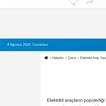
Künye
İletişim
Çerez Politikası
G
8 Ağustos 2026, Cumartesi
Haberler
Çevre
Elektrikli Araç Yang
Elektrikli araçların popülerliğ