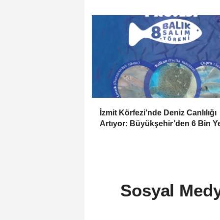
Onurlu Bir Emeklilik
İzmit Körfezi’nde Deniz Canlılığı
Artıyor: Büyükşehir’den 6 Bin Y
Balık Salımı Daha
Sosyal Medy