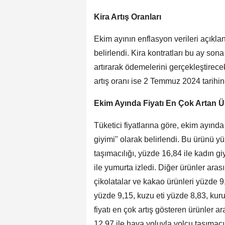
Kira Artış Oranları
Ekim ayının enflasyon verileri açıklan
belirlendi. Kira kontratları bu ay son
artırarak ödemelerini gerçekleştirec
artış oranı ise 2 Temmuz 2024 tarihin
Ekim Ayında Fiyatı En Çok Artan Ü
Tüketici fiyatlarına göre, ekim ayında
giyimi" olarak belirlendi. Bu ürünü yü
taşımacılığı, yüzde 16,84 ile kadın g
ile yumurta izledi. Diğer ürünler ara
çikolatalar ve kakao ürünleri yüzde 9,
yüzde 9,15, kuzu eti yüzde 8,83, kur
fiyatı en çok artış gösteren ürünler 
12,97 ile hava yoluyla yolcu taşımacı