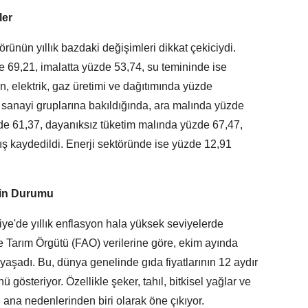
ler
rünün yıllık bazdaki değişimleri dikkat çekiciydi.
e 69,21, imalatta yüzde 53,74, su temininde ise
, elektrik, gaz üretimi ve dağıtımında yüzde
a sanayi gruplarına bakıldığında, ara malında yüzde
de 61,37, dayanıksız tüketim malında yüzde 67,47,
ş kaydedildi. Enerji sektöründe ise yüzde 12,91
'nin Durumu
kiye'de yıllık enflasyon hala yüksek seviyelerde
ve Tarım Örgütü (FAO) verilerine göre, ekim ayında
 yaşadı. Bu, dünya genelinde gıda fiyatlarının 12 aydır
 gösteriyor. Özellikle şeker, tahıl, bitkisel yağlar ve
n ana nedenlerinden biri olarak öne çıkıyor.