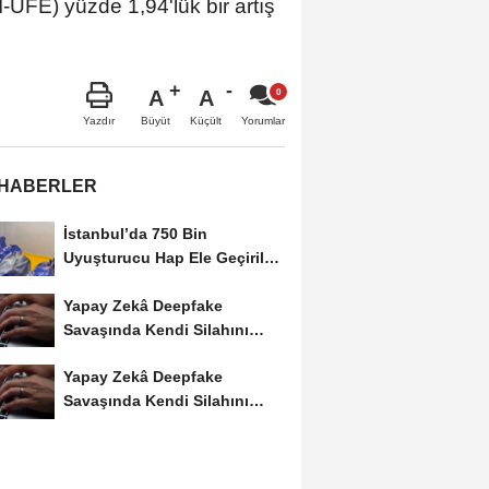
-ÜFE) yüzde 1,94'lük bir artış
A
A
Büyüt
Küçült
Yazdır
Yorumlar
 HABERLER
İstanbul’da 750 Bin
Uyuşturucu Hap Ele Geçirildi:
Esenler ve Bağcılar’da...
Yapay Zekâ Deepfake
Savaşında Kendi Silahını
Kullanıyor
Yapay Zekâ Deepfake
Savaşında Kendi Silahını
Kullanıyor