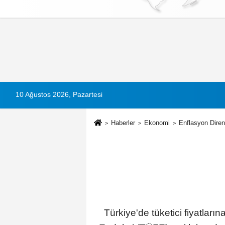
Künye
İletişim
Çerez Politikası
G
10 Ağustos 2026, Pazartesi
Haberler
Ekonomi
Enflasyon Diren
Türkiye'de tüketici fiyatların