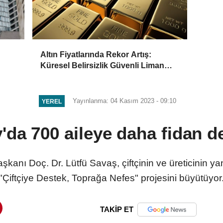
Altın Fiyatlarında Rekor Artış:
Küresel Belirsizlik Güvenli Liman
ecek
Talebini Artırıyor
Yayınlanma: 04 Kasım 2023 - 09:10
YEREL
'da 700 aileye daha fidan d
kanı Doç. Dr. Lütfü Savaş, çiftçinin ve üreticinin
"Çiftçiye Destek, Toprağa Nefes" projesini büyütüyor
TAKİP ET