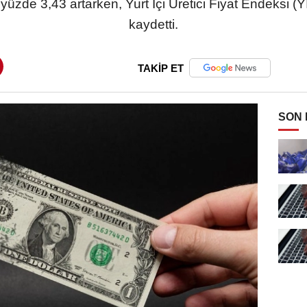
üzde 3,43 artarken, Yurt İçi Üretici Fiyat Endeksi (Yİ
kaydetti.
TAKİP ET
SON