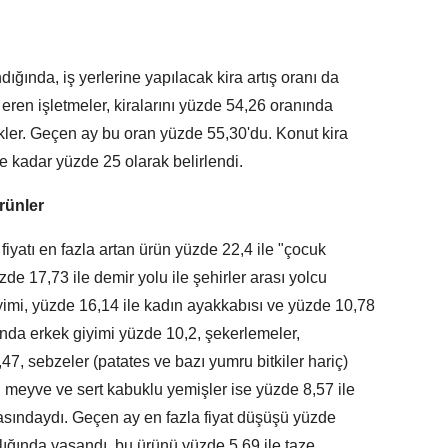
dığında, iş yerlerine yapılacak kira artış oranı da
a eren işletmeler, kiralarını yüzde 54,26 oranında
ekler. Geçen ay bu oran yüzde 55,30'du. Konut kira
e kadar yüzde 25 olarak belirlendi.
rünler
 fiyatı en fazla artan ürün yüzde 22,4 ile "çocuk
zde 17,73 ile demir yolu ile şehirler arası yolcu
iyimi, yüzde 16,14 ile kadın ayakkabısı ve yüzde 10,78
sında erkek giyimi yüzde 10,2, şekerlemeler,
47, sebzeler (patates ve bazı yumru bitkiler hariç)
u meyve ve sert kabuklu yemişler ise yüzde 8,57 ile
arasındaydı. Geçen ay en fazla fiyat düşüşü yüzde
lığında yaşandı, bu ürünü yüzde 5,69 ile taze