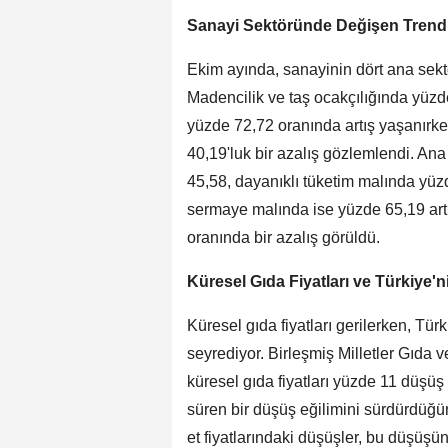
Sanayi Sektöründe Değişen Trend
Ekim ayında, sanayinin dört ana sektö
Madencilik ve taş ocakçılığında yüzd
yüzde 72,72 oranında artış yaşanırken
40,19'luk bir azalış gözlemlendi. An
45,58, dayanıklı tüketim malında yüz
sermaye malında ise yüzde 65,19 artı
oranında bir azalış görüldü.
Küresel Gıda Fiyatları ve Türkiye
Küresel gıda fiyatları gerilerken, Tür
seyrediyor. Birleşmiş Milletler Gıda 
küresel gıda fiyatları yüzde 11 düşüş
süren bir düşüş eğilimini sürdürdüğünü
et fiyatlarındaki düşüşler, bu düşüşü