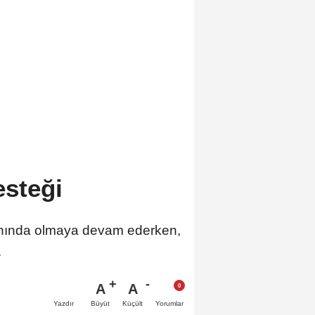
esteği
 yanında olmaya devam ederken,
.
A
A
Büyüt
Küçült
Yazdır
Yorumlar