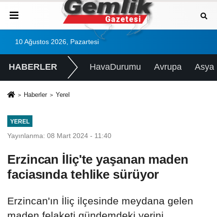
10 Ağustos 2026, Pazartesi
HABERLER
HavaDurumu
Avrupa
Asya
Haberler
Yerel
YEREL
Yayınlanma: 08 Mart 2024 - 11:40
Erzincan İliç'te yaşanan maden
faciasında tehlike sürüyor
Erzincan'ın İliç ilçesinde meydana gelen
maden felaketi gündemdeki yerini