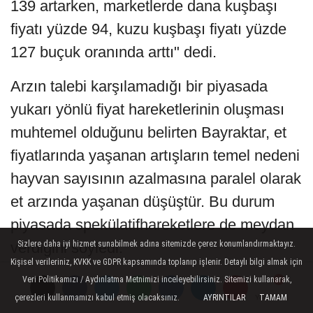
139 artarken, marketlerde dana kuşbaşı
fiyatı yüzde 94, kuzu kuşbaşı fiyatı yüzde
127 buçuk oranında arttı" dedi.
Arzın talebi karşılamadığı bir piyasada
yukarı yönlü fiyat hareketlerinin oluşması
muhtemel olduğunu belirten Bayraktar, et
fiyatlarında yaşanan artışların temel nedeni
hayvan sayısının azalmasına paralel olarak
et arzında yaşanan düşüştür. Bu durum
piyasada spekülatifhareketlere de meydan
verdiğini söyledi.
Sizlere daha iyi hizmet sunabilmek adına sitemizde çerez konumlandırmaktayız.
Kişisel verileriniz, KVKK ve GDPR kapsamında toplanıp işlenir. Detaylı bilgi almak için
Sürdürülebilir bir hayvansal üretim için
Veri Politikamızı / Aydınlatma Metnimizi inceleyebilirsiniz. Sitemizi kullanarak,
çerezleri kullanmamızı kabul etmiş olacaksınız.
AYRINTILAR
TAMAM
Yorumlar
Yorumlar
Yorumlar
önceliklerinin et ve süt fiyatlarında istikrarlı