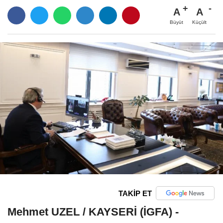
A
A
Büyüt
Küçült
TAKİP ET
Mehmet UZEL / KAYSERİ (İGFA) -