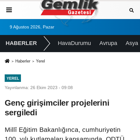
9 Ağustos 2026, Pazar
HABERLER
HavaDurumu
Avrupa
Asya
Haberler
Yerel
YEREL
Yayınlanma: 26 Ekim 2023 - 09:08
Genç girişimciler projelerini
sergiledi
Millî Eğitim Bakanlığınca, cumhuriyetin
100. yılı kutlamaları kapsamında, ODTÜ