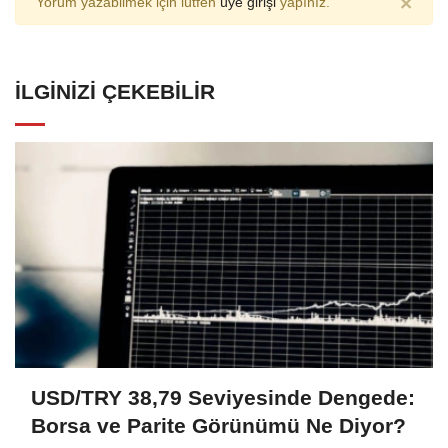
×
Yorum yazabilmek için lütfen
üye girişi
yapınız.
İLGINIZI ÇEKEBILIR
USD/TRY 38,79 Seviyesinde Dengede:
Borsa ve Parite Görünümü Ne Diyor?