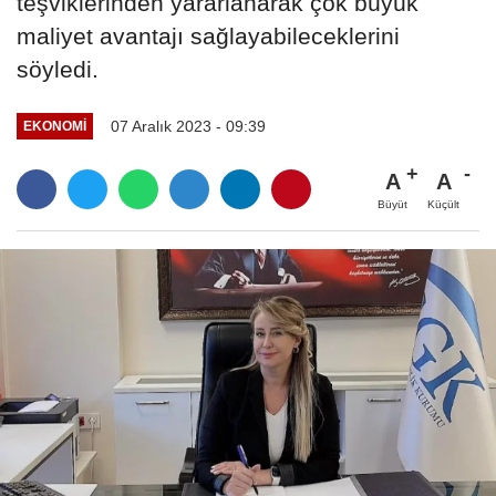
teşviklerinden yararlanarak çok büyük
maliyet avantajı sağlayabileceklerini
söyledi.
07 Aralık 2023 - 09:39
EKONOMI
A
A
Büyüt
Küçült