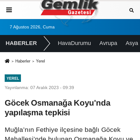
7 Ağustos 2026, Cuma
HABERLER
HavaDurumu
Avrupa
Asya
Haberler
Yerel
YEREL
Yayınlanma: 07 Aralık 2023 - 09:39
Göcek Osmanağa Koyu'nda
yapılaşma tepkisi
Muğla’nın Fethiye ilçesine bağlı Göcek
Mahallesi’nde bulunan Osmanağa Koyu ve