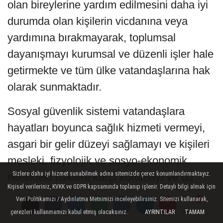
olan bireylerine yardım edilmesini daha iyi
durumda olan kişilerin vicdanına veya
yardımına bırakmayarak, toplumsal
dayanışmayı kurumsal ve düzenli işler hale
getirmekte ve tüm ülke vatandaşlarına hak
olarak sunmaktadır.
Sosyal güvenlik sistemi vatandaşlara
hayatları boyunca sağlık hizmeti vermeyi,
asgari bir gelir düzeyi sağlamayı ve kişileri
mesleki, fizyolojik ve sosyo-ekonomik
Sizlere daha iyi hizmet sunabilmek adına sitemizde çerez konumlandırmaktayız.
nitelikteki risklere karşı korumayı ve bu
Kişisel verileriniz, KVKK ve GDPR kapsamında toplanıp işlenir. Detaylı bilgi almak için
risklerden doğan zararları gidermeyi
Veri Politikamızı / Aydınlatma Metnimizi inceleyebilirsiniz. Sitemizi kullanarak,
amaçlayan sistemdir.
çerezleri kullanmamızı kabul etmiş olacaksınız.
AYRINTILAR
TAMAM
Yorumlar
Yorumlar