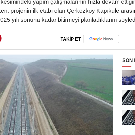
 kesimindeki yapım çalışmalarının hızla devam ettiğin
rken, projenin ilk etabı olan Çerkezköy Kapıkule aras
025 yılı sonuna kadar bitirmeyi planladıklarını söyled
TAKİP ET
SON