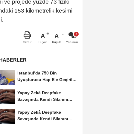
i ve projede yüzde 73 fiziki
ındaki 153 kilometrelik kesimi
i.
A
A
Büyüt
Küçült
Yazdır
Yorumlar
 HABERLER
İstanbul’da 750 Bin
Uyuşturucu Hap Ele Geçirildi:
Esenler ve Bağcılar’da...
Yapay Zekâ Deepfake
Savaşında Kendi Silahını
Kullanıyor
Yapay Zekâ Deepfake
Savaşında Kendi Silahını
Kullanıyor