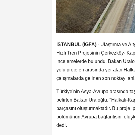
İSTANBUL (İGFA) -
Ulaştırma ve Alt
Hızlı Tren Projesinin Çerkezköy- Ka
incelemelerde bulundu. Bakan Uralo
yolu projeleri arasında yer alan Halka
çalışmalarda gelinen son noktayı anla
Türkiye'nin Asya-Avrupa arasında t
belirten Bakan Uraloğlu, "Halkalı-Ka
parçasını oluşturmaktadır. Bu proje
bölümünün Avrupa bağlantısını oluştur
dedi.