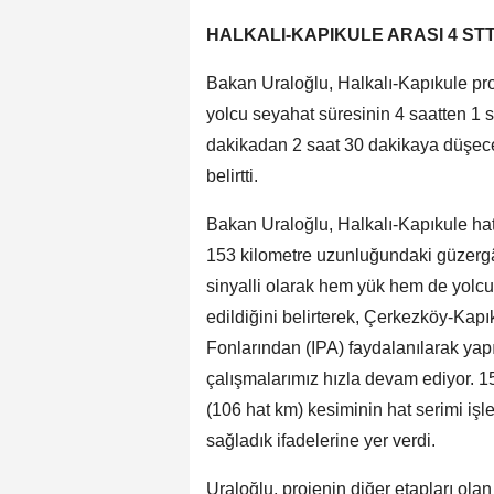
HALKALI-KAPIKULE ARASI 4 ST
Bakan Uraloğlu, Halkalı-Kapıkule pr
yolcu seyahat süresinin 4 saatten 1 s
dakikadan 2 saat 30 dakikaya düşeceğ
belirtti.
Bakan Uraloğlu, Halkalı-Kapıkule hat
153 kilometre uzunluğundaki güzergâht
sinyalli olarak hem yük hem de yolcu t
edildiğini belirterek, Çerkezköy-Kap
Fonlarından (IPA) faydalanılarak yap
çalışmalarımız hızla devam ediyor. 1
(106 hat km) kesiminin hat serimi işl
sağladık ifadelerine yer verdi.
Uraloğlu, projenin diğer etapları ola