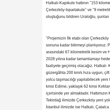
Halkalı-Kapıkule hattının "153 kilome
Çerkezköy-Ispartakule" ve "9 metreli
oluştuğunu bildiren Uraloğlu, şunları 
"Projemizin İlk etabı olan Çerkezköy
sonuna kadar bitirmeyi planlıyoruz. P
arasındaki 67 kilometrelik kesim ve H
2028 yılına kadar tamamlamayı hedefl
faaliyete geçirmiş olacağız. Halkalı
güzergâhta 200 km/s hıza uygun, çift h
yolcu taşımacılığı yapılabilecek yeni 
kmsi Edirne, yaklaşık 62 kmsi Kırklare
içerisinde yer almaktadır. Hattımızın 
Tekirdağ ilimizde Çerkezköy yeni yolc
İstanbul ilimizde ise Halkalı, Çatalca 