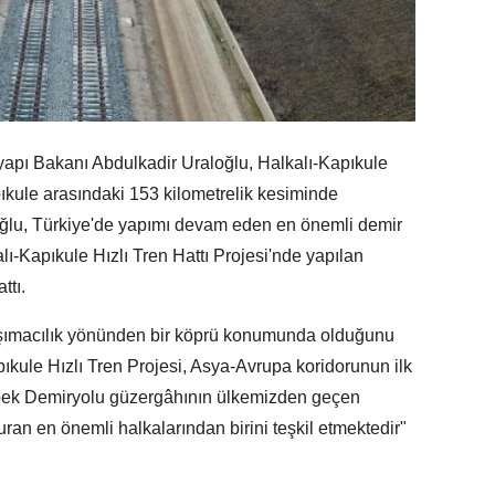
yapı Bakanı Abdulkadir Uraloğlu, Halkalı-Kapıkule
pıkule arasındaki 153 kilometrelik kesiminde
ğlu, Türkiye'de yapımı devam eden en önemli demir
lı-Kapıkule Hızlı Tren Hattı Projesi'nde yapılan
ttı.
aşımacılık yönünden bir köprü konumunda olduğunu
pıkule Hızlı Tren Projesi, Asya-Avrupa koridorunun ilk
 İpek Demiryolu güzergâhının ülkemizden geçen
an en önemli halkalarından birini teşkil etmektedir"