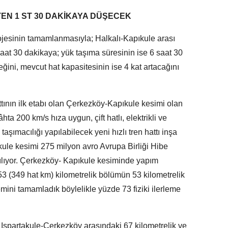
TEN 1 ST 30 DAKİKAYA DÜŞECEK
ojesinin tamamlanmasıyla; Halkalı-Kapıkule arası
aat 30 dakikaya; yük taşıma süresinin ise 6 saat 30
ini, mevcut hat kapasitesinin ise 4 kat artacağını
tının ilk etabı olan Çerkezköy-Kapıkule kesimi olan
a 200 km/s hıza uygun, çift hatlı, elektrikli ve
aşımacılığı yapılabilecek yeni hızlı tren hattı inşa
ıkule kesimi 275 milyon avro Avrupa Birliği Hibe
ılıyor. Çerkezköy- Kapıkule kesiminde yapım
53 (349 hat km) kilometrelik bölümün 53 kilometrelik
emini tamamladık böylelikle yüzde 73 fiziki ilerleme
n Ispartakule-Çerkezköy arasındaki 67 kilometrelik ve