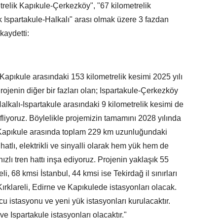
trelik Kapıkule-Çerkezköy", "67 kilometrelik
k Ispartakule-Halkalı" arası olmak üzere 3 fazdan
kaydetti:
 Kapıkule arasındaki 153 kilometrelik kesimi 2025 yılı
rojenin diğer bir fazları olan; Ispartakule-Çerkezköy
alkalı-Ispartakule arasındaki 9 kilometrelik kesimi de
iyoruz. Böylelikle projemizin tamamını 2028 yılında
  Kapıkule arasında toplam 229 km uzunluğundaki
atlı, elektrikli ve sinyalli olarak hem yük hem de
hızlı tren hattı inşa ediyoruz. Projenin yaklaşık 55
li, 68 kmsi İstanbul, 44 kmsi ise Tekirdağ il sınırları
Kırklareli, Edirne ve Kapıkulede istasyonları olacak.
u istasyonu ve yeni yük istasyonları kurulacaktır.
ve Ispartakule istasyonları olacaktır."