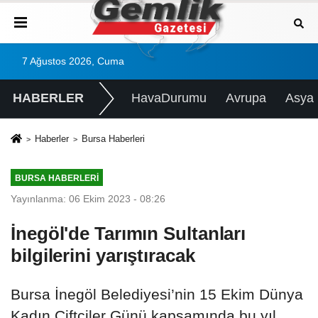
7 Ağustos 2026, Cuma
HABERLER
HavaDurumu
Avrupa
Asya
Haberler
Bursa Haberleri
BURSA HABERLERI
Yayınlanma: 06 Ekim 2023 - 08:26
İnegöl'de Tarımın Sultanları
bilgilerini yarıştıracak
Bursa İnegöl Belediyesi’nin 15 Ekim Dünya
Kadın Çiftçiler Günü kapsamında bu yıl