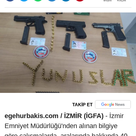
Büyüt
Küçült
TAKİP ET
egehurbakis.com / İZMİR (İGFA)
- İzmir
Emniyet Müdürlüğü'nden alınan bilgiye
göre çalışmalarda, aralarında hakkında 49