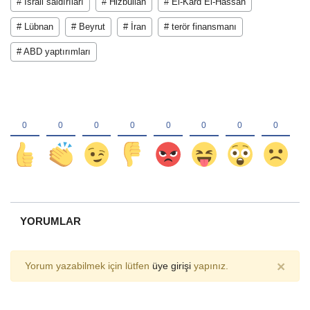
# İsrail saldırıları
# Hizbullah
# El-Kard El-Hassan
# Lübnan
# Beyrut
# İran
# terör finansmanı
# ABD yaptırımları
YORUMLAR
×
Yorum yazabilmek için lütfen
üye girişi
yapınız.