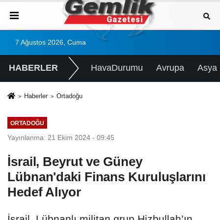
7 Ağustos 2026, Cuma
HABERLER
HavaDurumu
Avrupa
Asya
Haberler
Ortadoğu
ORTADOĞU
Yayınlanma: 21 Ekim 2024 - 09:45
İsrail, Beyrut ve Güney
Lübnan'daki Finans Kuruluşlarını
Hedef Alıyor
İsrail, Lübnanlı militan grup Hizbullah’ın