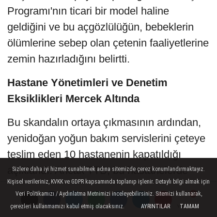
Programı'nın ticari bir model haline
geldiğini ve bu açgözlülüğün, bebeklerin
ölümlerine sebep olan çetenin faaliyetlerine
zemin hazırladığını belirtti.
Hastane Yönetimleri ve Denetim
Eksiklikleri Mercek Altında
Bu skandalın ortaya çıkmasının ardından,
yenidoğan yoğun bakım servislerini çeteye
teslim eden 10 hastanenin kapatıldığı
açıklandı. Ancak TTB, bu hastanelerde
Sizlere daha iyi hizmet sunabilmek adına sitemizde çerez konumlandırmaktayız.
Kişisel verileriniz, KVKK ve GDPR kapsamında toplanıp işlenir. Detaylı bilgi almak için
özveriyle çalışan sağlık personelinin işsiz
Veri Politikamızı / Aydınlatma Metnimizi inceleyebilirsiniz. Sitemizi kullanarak,
kalmasının kabul edilemez olduğunu
çerezleri kullanmamızı kabul etmiş olacaksınız.
AYRINTILAR
TAMAM
Yorumlar
Yorumlar
Yorumlar