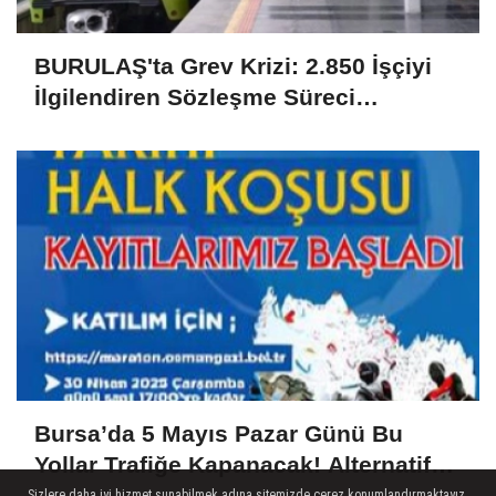
BURULAŞ'ta Grev Krizi: 2.850 İşçiyi
İlgilendiren Sözleşme Süreci
Uyuşmazlıkla Sonuçlandı
Bursa’da 5 Mayıs Pazar Günü Bu
Yollar Trafiğe Kapanacak! Alternatif
Güzergahlar Neler?
Sizlere daha iyi hizmet sunabilmek adına sitemizde çerez konumlandırmaktayız.