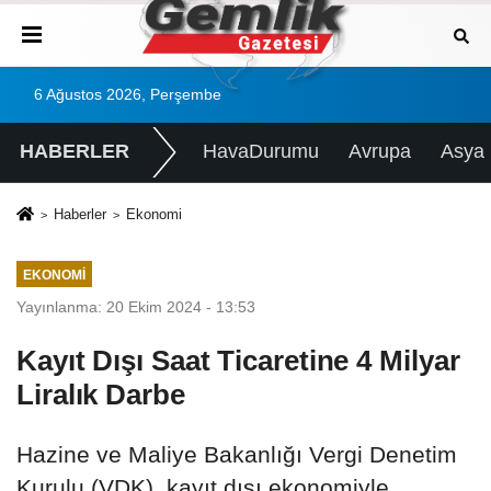
6 Ağustos 2026, Perşembe
HABERLER
HavaDurumu
Avrupa
Asya
Haberler
Ekonomi
EKONOMI
Yayınlanma: 20 Ekim 2024 - 13:53
Kayıt Dışı Saat Ticaretine 4 Milyar
Liralık Darbe
Hazine ve Maliye Bakanlığı Vergi Denetim
Kurulu (VDK), kayıt dışı ekonomiyle