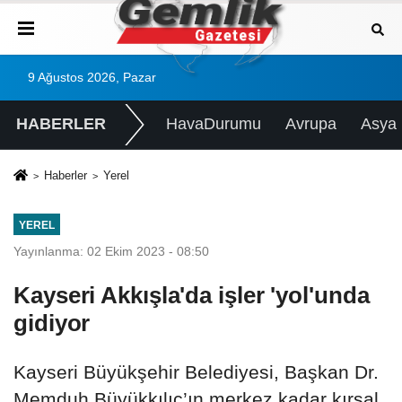
9 Ağustos 2026, Pazar
HABERLER
HavaDurumu
Avrupa
Asya
Haberler
Yerel
YEREL
Yayınlanma: 02 Ekim 2023 - 08:50
Kayseri Akkışla'da işler 'yol'unda
gidiyor
Kayseri Büyükşehir Belediyesi, Başkan Dr.
Memduh Büyükkılıç’ın merkez kadar kırsal