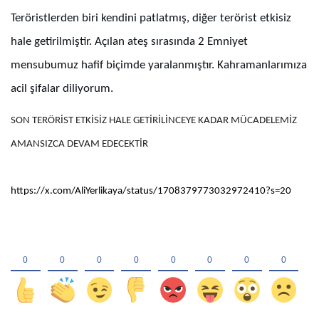
Teröristlerden biri kendini patlatmış, diğer terörist etkisiz
hale getirilmiştir. Açılan ateş sırasında 2 Emniyet
mensubumuz hafif biçimde yaralanmıştır. Kahramanlarımıza
acil şifalar diliyorum.
SON TERÖRİST ETKİSİZ HALE GETİRİLİNCEYE KADAR MÜCADELEMİZ
AMANSIZCA DEVAM EDECEKTİR
https://x.com/AliYerlikaya/status/1708379773032972410?s=20