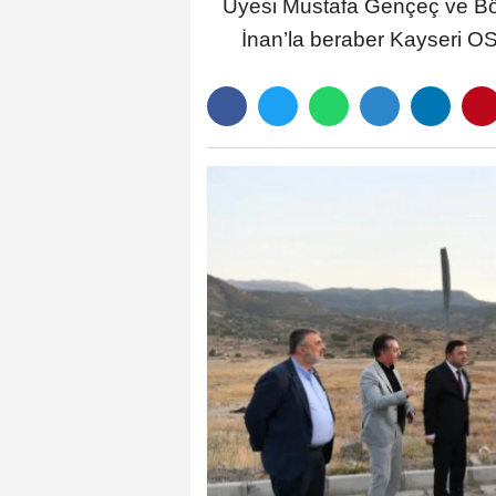
Üyesi Mustafa Gençeç ve Bö
İnan’la beraber Kayseri OS