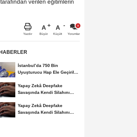
arafından verilen eğitimlerin
A
A
Büyüt
Küçült
Yazdır
Yorumlar
 HABERLER
İstanbul’da 750 Bin
Uyuşturucu Hap Ele Geçirildi:
Esenler ve Bağcılar’da...
Yapay Zekâ Deepfake
Savaşında Kendi Silahını
Kullanıyor
Yapay Zekâ Deepfake
Savaşında Kendi Silahını
Kullanıyor