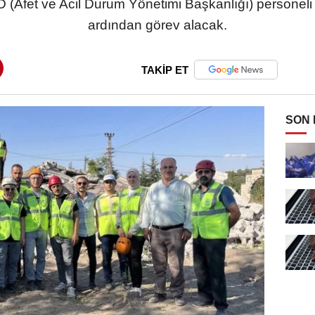
D (Afet ve Acil Durum Yönetimi Başkanlığı) personeli t
ardından görev alacak.
TAKİP ET
SON