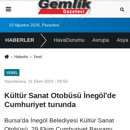
10 Ağustos 2026, Pazartesi
HABERLER
HavaDurumu
Avrupa
Asya
Haberler
Yerel
YEREL
Yayınlanma: 31 Ekim 2023 - 09:50
Kültür Sanat Otobüsü İnegöl'de
Cumhuriyet turunda
Bursa'da İnegöl Belediyesi Kültür Sanat
Otobüsü, 29 Ekim Cumhuriyet Bayramı