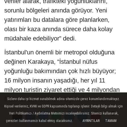
veriler alarak, trafikteki yoğunluklarını,
sorunlu bölgeleri anında görüyor. Yeni
yatırımları bu datalara göre planlarken,
olası bir kaza anında sürece daha kolay
müdahale edebiliyor” dedi.
İstanbul'un önemli bir metropol olduğuna
değinen Karakaya, “İstanbul nüfus
yoğunluğu bakımından çok hızlı büyüyor;
16 milyon insanın yaşadığı, her yıl 11
milyon turistin ziyaret ettiği ve 4 milyondan
fazla aracın hareket ettiği bir kenti verimli
Sizlere daha iyi hizmet sunabilmek adına sitemizde çerez konumlandırmaktayız.
Kişisel verileriniz, KVKK ve GDPR kapsamında toplanıp işlenir. Detaylı bilgi almak için
bir şekilde yönetmenin yolu veriden ve
Veri Politikamızı / Aydınlatma Metnimizi inceleyebilirsiniz. Sitemizi kullanarak,
akıldan geçiyor. Bu noktada ulaşım
çerezleri kullanmamızı kabul etmiş olacaksınız.
AYRINTILAR
TAMAM
Yorumlar
Yorumlar
Yorumlar