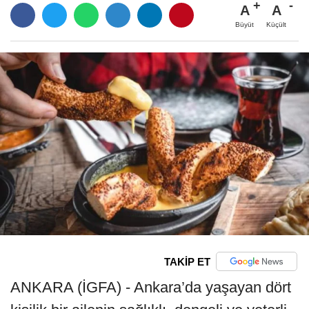
A
A
Büyüt
Küçült
TAKİP ET
ANKARA (İGFA) - Ankara’da yaşayan dört