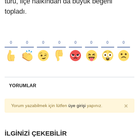
turu, ilçe halkından da büyük beğeni
topladı.
YORUMLAR
×
Yorum yazabilmek için lütfen
üye girişi
yapınız.
İLGINIZI ÇEKEBILIR