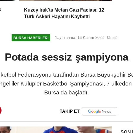
6
Kuzey Irak’ta Metan Gazı Faciası: 12
Türk Askeri Hayatını Kaybetti
Yayınlanma: 16 Kasım 2023 - 08:52
BURSA HABERLERI
Potada sessiz şampiyona
sketbol Federasyonu tarafından Bursa Büyükşehir Bel
gelliler Kulüpler Basketbol Şampiyonası, 7 ülkeden t
Bursa'da başladı.
TAKİP ET
SON