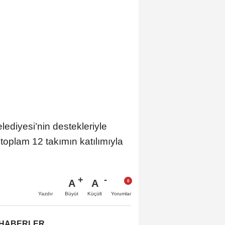
ediyesi’nin destekleriyle
oplam 12 takımın katılımıyla
A
A
Büyüt
Küçült
Yazdır
Yorumlar
 HABERLER