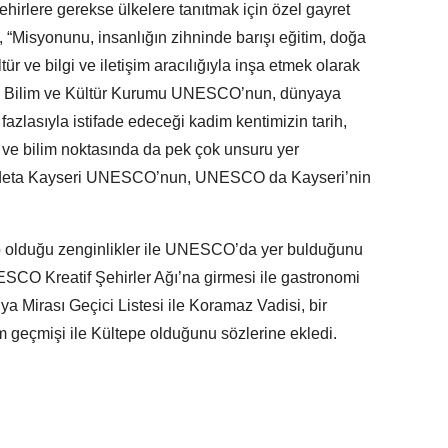
 şehirlere gerekse ülkelere tanıtmak için özel gayret
, “Misyonunu, insanlığın zihninde barışı eğitim, doğa
ltür ve bilgi ve iletişim aracılığıyla inşa etmek olarak
im, Bilim ve Kültür Kurumu UNESCO’nun, dünyaya
fazlasıyla istifade edeceği kadim kentimizin tarih,
m ve bilim noktasında da pek çok unsuru yer
ki adeta Kayseri UNESCO’nun, UNESCO da Kayseri’nin
p olduğu zenginlikler ile UNESCO’da yer bulduğunu
ESCO Kreatif Şehirler Ağı’na girmesi ile gastronomi
 Mirası Geçici Listesi ile Koramaz Vadisi, bir
dim geçmişi ile Kültepe olduğunu sözlerine ekledi.