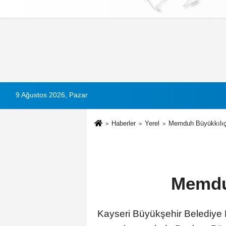
Künye
İletişim
Çerez Politikası
G
9 Ağustos 2026, Pazar
Haberler
Yerel
Memduh Büyükkılıç
Memdu
Kayseri Büyükşehir Belediye