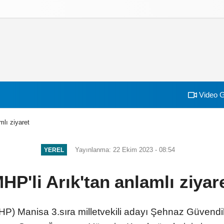
izlilik İlkeleri
Video G
mlı ziyaret
Yayınlanma: 22 Ekim 2023 - 08:54
YEREL
HP'li Arık'tan anlamlı ziyar
(MHP) Manisa 3.sıra milletvekili adayı Şehnaz Güven