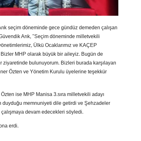
Arık seçim döneminde gece gündüz demeden çalışan
z Güvendik Arık, "Seçim döneminde milletvekili
e yönetimlerimiz, Ülkü Ocaklarımız ve KAÇEP
. Bizler MHP olarak büyük bir aileyiz. Bugün de
ür ziyaretinde bulunuyorum. Bizleri burada karşılayan
er Özten ve Yönetim Kurulu üyelerine teşekkür
zten ise MHP Manisa 3.sıra milletvekili adayı
n duyduğu memnuniyeti dile getirdi ve Şehzadeler
çalışmaya devam edecekleri söyledi.
sona erdi.