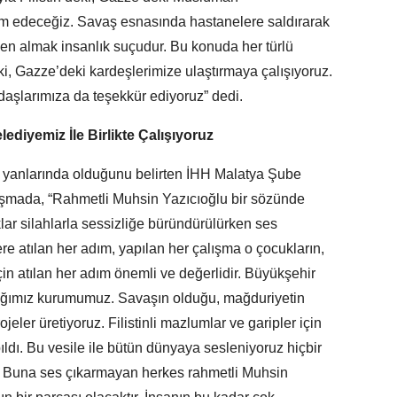
lim edeceğiz. Savaş esnasında hastanelere saldırarak
nden almak insanlık suçudur. Bu konuda her türlü
deki, Gazze’deki kardeşlerimize ulaştırmaya çalışıyoruz.
aşlarımıza da teşekkür ediyoruz” dedi.
ediyemiz İle Birlikte Çalışıyoruz
 yanlarında olduğunu belirten İHH Malatya Şube
uşmada, “Rahmetli Muhsin Yazıcıoğlu bir sözünde
lar silahlarla sessizliğe büründürülürken ses
re atılan her adım, yapılan her çalışma o çocukların,
çin atılan her adım önemli ve değerlidir. Büyükşehir
ıştığımız kurumumuz. Savaşın olduğu, mağduriyetin
ojeler üretiyoruz. Filistinli mazlumlar ve garipler için
ıldı. Bu vesile ile bütün dünyaya sesleniyoruz hiçbir
l. Buna ses çıkarmayan herkes rahmetli Muhsin