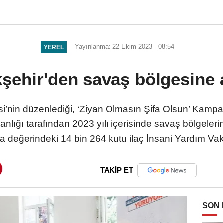
Yayınlanma: 22 Ekim 2023 - 08:54
YEREL
şehir'den savaş bölgesine 
i’nin düzenlediği, ‘Ziyan Olmasın Şifa Olsun’ Kamp
nlığı tarafından 2023 yılı içerisinde savaş bölgele
ra değerindeki 14 bin 264 kutu ilaç İnsani Yardım Vakfı
TAKİP ET
SON