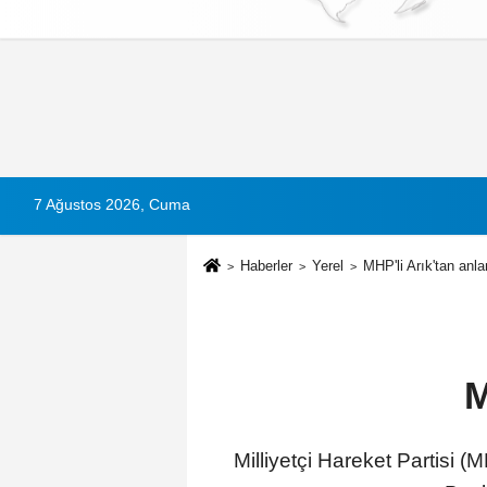
Künye
İletişim
Çerez Politikası
G
7 Ağustos 2026, Cuma
Haberler
Yerel
MHP'li Arık'tan anla
M
Milliyetçi Hareket Partisi 