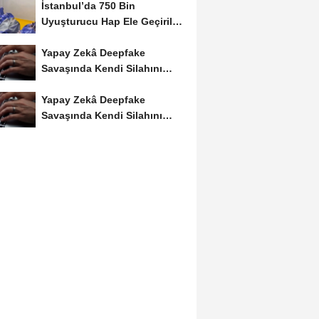
İstanbul’da 750 Bin
Uyuşturucu Hap Ele Geçirildi:
Esenler ve Bağcılar’da...
Yapay Zekâ Deepfake
Savaşında Kendi Silahını
Kullanıyor
Yapay Zekâ Deepfake
Savaşında Kendi Silahını
Kullanıyor