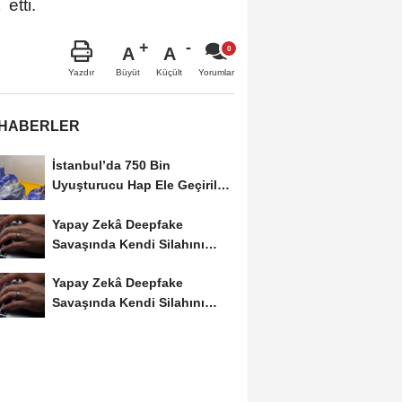
etti.
A
A
Büyüt
Küçült
Yazdır
Yorumlar
 HABERLER
İstanbul’da 750 Bin
Uyuşturucu Hap Ele Geçirildi:
Esenler ve Bağcılar’da...
Yapay Zekâ Deepfake
Savaşında Kendi Silahını
Kullanıyor
Yapay Zekâ Deepfake
Savaşında Kendi Silahını
Kullanıyor