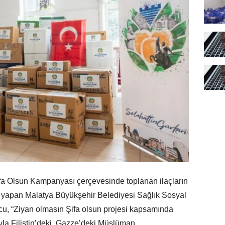
a Olsun Kampanyası çerçevesinde toplanan ilaçların
a yapan Malatya Büyükşehir Belediyesi Sağlık Sosyal
cu, “Ziyan olmasın Şifa olsun projesi kapsamında
ğıyla Filistin’deki, Gazze’deki Müslüman