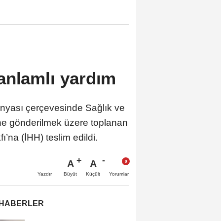
anlamlı yardım
anyası çerçevesinde Sağlık ve
rine gönderilmek üzere toplanan
’na (İHH) teslim edildi.
A
A
Büyüt
Küçült
Yazdır
Yorumlar
 HABERLER