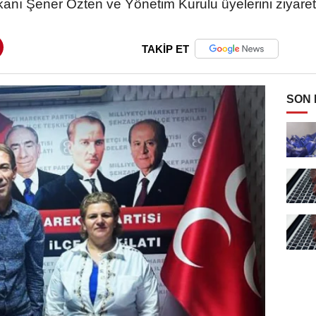
anı Şener Özten ve Yönetim Kurulu üyelerini ziyaret 
TAKİP ET
SON