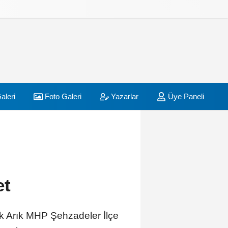
aleri
Foto Galeri
Yazarlar
Üye Paneli
et
dik Arık MHP Şehzadeler İlçe