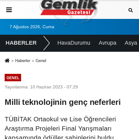
7 Ağustos 2026, Cuma
HABERLER
HavaDurumu
Avrupa
Asya
Haberler
Genel
GENEL
Yayınlanma: 10 Haziran 2023 - 07:29
Milli teknolojinin genç neferleri
TÜBİTAK Ortaokul ve Lise Öğrencileri
Araştırma Projeleri Final Yarışmaları
kapsamında ödüller sahiplerini buldu.