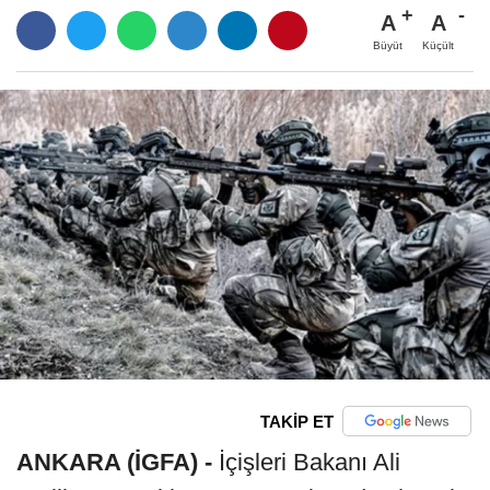
A
A
Büyüt
Küçült
TAKİP ET
ANKARA (İGFA) -
İçişleri Bakanı Ali