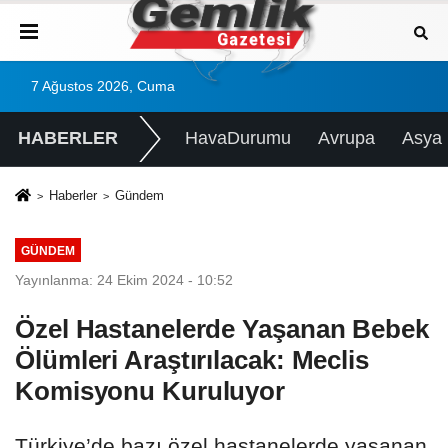
7 Ağustos 2026, Cuma
HABERLER
HavaDurumu
Avrupa
Asya
Haberler
Gündem
GÜNDEM
Yayınlanma: 24 Ekim 2024 - 10:52
Özel Hastanelerde Yaşanan Bebek
Ölümleri Araştırılacak: Meclis
Komisyonu Kuruluyor
Türkiye’de bazı özel hastanelerde yaşanan