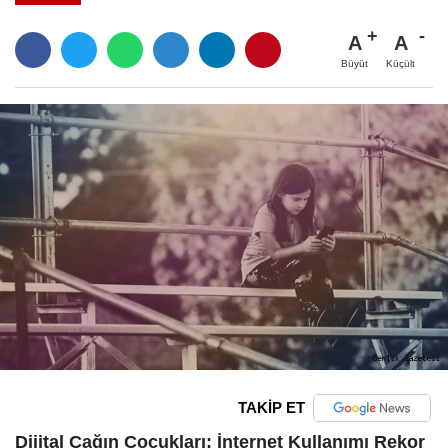
A
A
Büyüt
Küçült
TAKİP ET
Dijital Çağın Çocukları: İnternet Kullanımı Rekor