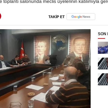
 toplantı salonunda meclis üyelerinin katılımıyla ger
TAKİP ET
SON