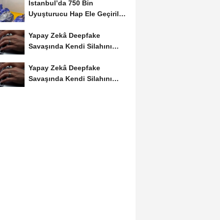
İstanbul’da 750 Bin
Uyuşturucu Hap Ele Geçirildi:
Esenler ve Bağcılar’da...
Yapay Zekâ Deepfake
Savaşında Kendi Silahını
Kullanıyor
Yapay Zekâ Deepfake
Savaşında Kendi Silahını
Kullanıyor