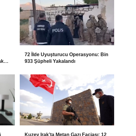
72 İlde Uyuşturucu Operasyonu: Bin
ak
933 Şüpheli Yakalandı
6
Kuzey Irak’ta Metan Gazı Faciası: 12