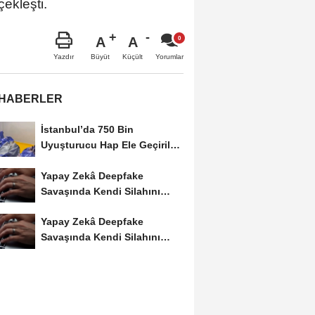
çekleşti.
A
A
Büyüt
Küçült
Yazdır
Yorumlar
 HABERLER
İstanbul’da 750 Bin
Uyuşturucu Hap Ele Geçirildi:
Esenler ve Bağcılar’da...
Yapay Zekâ Deepfake
Savaşında Kendi Silahını
Kullanıyor
Yapay Zekâ Deepfake
Savaşında Kendi Silahını
Kullanıyor