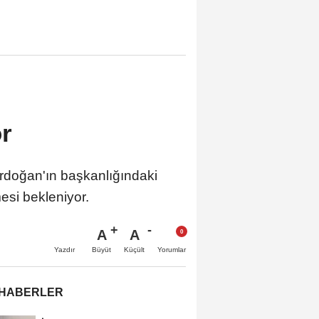
r
doğan'ın başkanlığındaki
esi bekleniyor.
A
A
Büyüt
Küçült
Yazdır
Yorumlar
 HABERLER