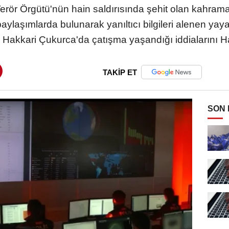
 Terör Örgütü'nün hain saldırısında şehit olan kahram
laşımlarda bulunarak yanıltıcı bilgileri alenen yayan
e Hakkari Çukurca'da çatışma yaşandığı iddialarını Hak
TAKİP ET
SON