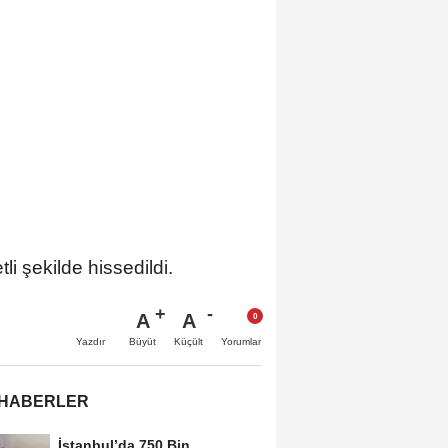
i şekilde hissedildi.
A
A
Büyüt
Küçült
Yazdır
Yorumlar
 HABERLER
İstanbul’da 750 Bin