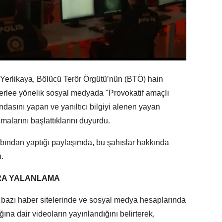
i Yerlikaya, Bölücü Terör Örgütü’nün (BTÖ) hain
kerlee yönelik sosyal medyada "Provokatif amaçlı
dasını yapan ve yanıltıcı bilgiyi alenen yayan
malarını başlattıklarını duyurdu.
ından yaptığı paylaşımda, bu şahıslar hakkında
ı.
ARA YALANLAMA
e, bazı haber sitelerinde ve sosyal medya hesaplarında
na dair videoların yayınlandığını belirterek,