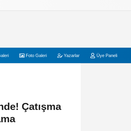
aleri
Foto Galeri
Yazarlar
Üye Paneli
binde! Çatışma
lama