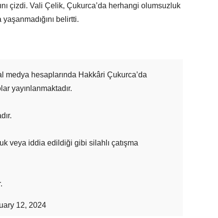
tını çizdi. Vali Çelik, Çukurca’da herhangi olumsuzluk
a yaşanmadığını belirtti.
yal medya hesaplarında Hakkâri Çukurca’da
lar yayınlanmaktadır.
dır.
 veya iddia edildiği gibi silahlı çatışma
.
nuary 12, 2024