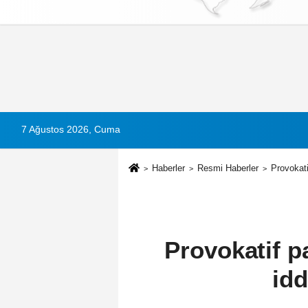
Künye
İletişim
Çerez Politikası
G
7 Ağustos 2026, Cuma
Haberler
Resmi Haberler
Provokati
Provokatif pa
idd