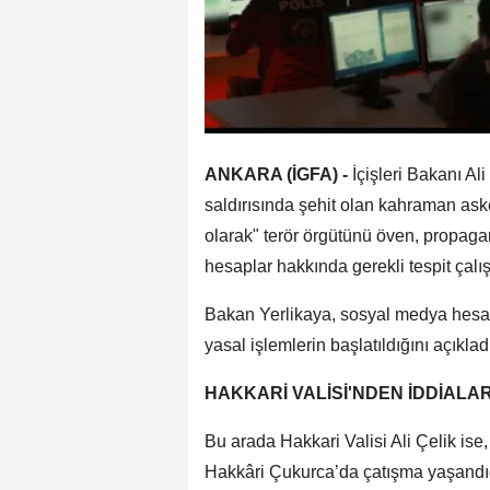
ANKARA (İGFA) -
İçişleri Bakanı Al
saldırısında şehit olan kahraman as
olarak" terör örgütünü öven, propagan
hesaplar hakkında gerekli tespit çalış
Bakan Yerlikaya, sosyal medya hesab
yasal işlemlerin başlatıldığını açıklad
HAKKARİ VALİSİ'NDEN İDDİAL
Bu arada Hakkari Valisi Ali Çelik is
Hakkâri Çukurca’da çatışma yaşandığı