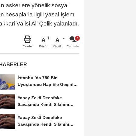
an askerlere yönelik sosyal
 hesaplarla ilgili yasal işlem
kari Valisi Ali Çelik yalanladı.
A
A
Büyüt
Küçült
Yazdır
Yorumlar
 HABERLER
İstanbul’da 750 Bin
Uyuşturucu Hap Ele Geçirildi:
Esenler ve Bağcılar’da...
Yapay Zekâ Deepfake
Savaşında Kendi Silahını
Kullanıyor
Yapay Zekâ Deepfake
Savaşında Kendi Silahını
Kullanıyor