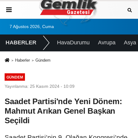
7 Ağustos 2026, Cuma
HABERLER
HavaDurumu
Avrupa
Asya
Haberler
Gündem
GÜNDEM
Yayınlanma: 25 Kasım 2024 - 10:09
Saadet Partisi'nde Yeni Dönem:
Mahmut Arıkan Genel Başkan
Seçildi
Saadet Partisi’nin 9. Olağan Kongresi’nde