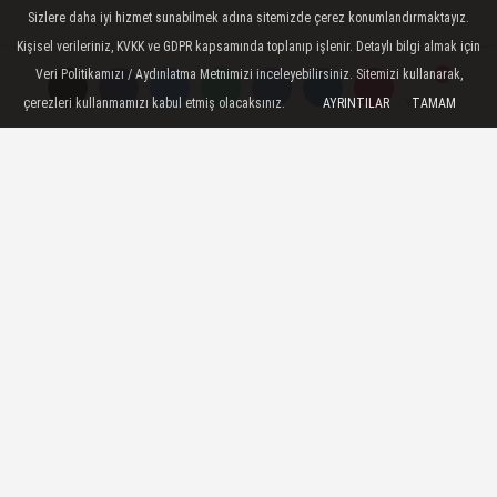
Sizlere daha iyi hizmet sunabilmek adına sitemizde çerez konumlandırmaktayız.
Kişisel verileriniz, KVKK ve GDPR kapsamında toplanıp işlenir. Detaylı bilgi almak için
Veri Politikamızı / Aydınlatma Metnimizi inceleyebilirsiniz. Sitemizi kullanarak,
çerezleri kullanmamızı kabul etmiş olacaksınız.
AYRINTILAR
TAMAM
Yorumlar
Yorumlar
Av. Aydan AYHAN’dan Kurban
Bayramı Mesajı