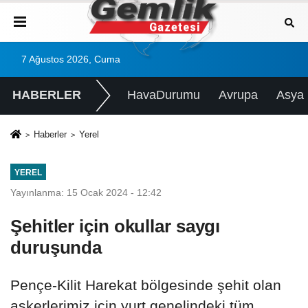
7 Ağustos 2026, Cuma
HABERLER
HavaDurumu
Avrupa
Asya
Haberler
Yerel
YEREL
Yayınlanma: 15 Ocak 2024 - 12:42
Şehitler için okullar saygı
duruşunda
Pençe-Kilit Harekat bölgesinde şehit olan
askerlerimiz için yurt genelindeki tüm