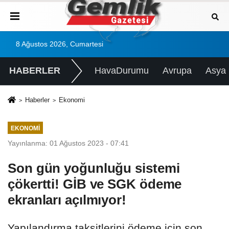
8 Ağustos 2026, Cumartesi
HABERLER
HavaDurumu
Avrupa
Asya
Haberler
Ekonomi
EKONOMI
Yayınlanma: 01 Ağustos 2023 - 07:41
Son gün yoğunluğu sistemi
çökertti! GİB ve SGK ödeme
ekranları açılmıyor!
Yapılandırma taksitlerini ödeme için son