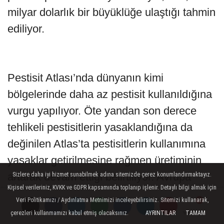
milyar dolarlık bir büyüklüğe ulaştığı tahmin
ediliyor.
Pestisit Atlası’nda dünyanın kimi
bölgelerinde daha az pestisit kullanıldığına
vurgu yapılıyor. Öte yandan son derece
tehlikeli pestisitlerin yasaklandığına da
değinilen Atlas’ta pestisitlerin kullanımına
yasaklar getirilmesine rağmen üretiminin
artarak devam ettiği belirtiliyor. Avrupa
Sizlere daha iyi hizmet sunabilmek adına sitemizde çerez konumlandırmaktayız.
Kişisel verileriniz, KVKK ve GDPR kapsamında toplanıp işlenir. Detaylı bilgi almak için
Birliği’nin (AB) tehlikeli pestisitlerin
Veri Politikamızı / Aydınlatma Metnimizi inceleyebilirsiniz. Sitemizi kullanarak,
Avrupa’da kullanımı yasakladığının
çerezleri kullanmamızı kabul etmiş olacaksınız.
AYRINTILAR
TAMAM
Yorumlar
Yorumlar
Yorumlar