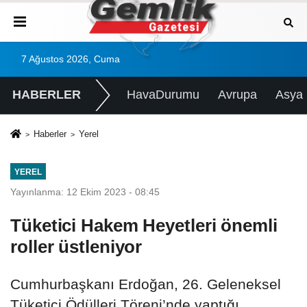
7 Ağustos 2026, Cuma
HABERLER
HavaDurumu
Avrupa
Asya
Haberler
Yerel
YEREL
Yayınlanma: 12 Ekim 2023 - 08:45
Tüketici Hakem Heyetleri önemli
roller üstleniyor
Cumhurbaşkanı Erdoğan, 26. Geleneksel
Tüketici Ödülleri Töreni’nde yaptığı