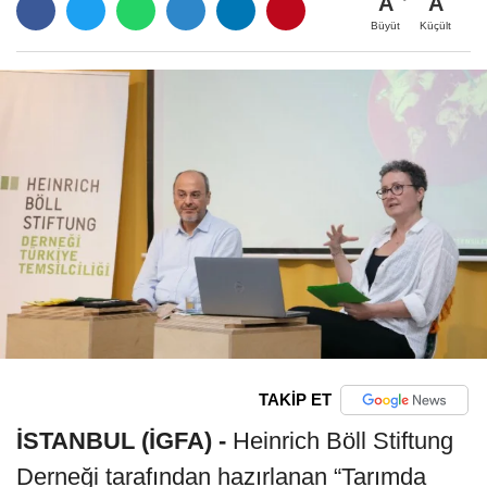
A
A
Büyüt
Küçült
TAKİP ET
İSTANBUL (İGFA) -
Heinrich Böll Stiftung
Derneği tarafından hazırlanan “Tarımda