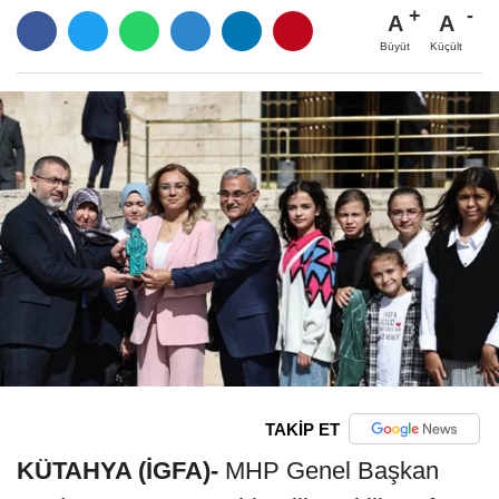
A
A
Büyüt
Küçült
TAKİP ET
KÜTAHYA (İGFA)-
MHP Genel Başkan