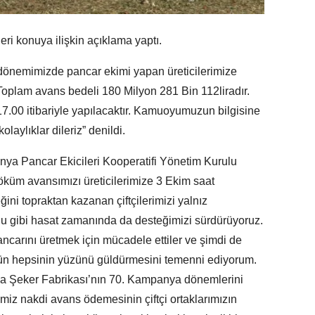
eri konuya ilişkin açıklama yaptı.
nemimizde pancar ekimi yapan üreticilerimize
oplam avans bedeli 180 Milyon 281 Bin 112liradır.
.00 itibariyle yapılacaktır. Kamuoyumuzun bilgisine
olaylıklar dileriz” denildi.
 Pancar Ekicileri Kooperatifi Yönetim Kurulu
üm avansımızı üreticilerimize 3 Ekim saat
ni topraktan kazanan çiftçilerimizi yalnız
u gibi hasat zamanında da desteğimizi sürdürüyoruz.
Pancarını üretmek için mücadele ettiler ve şimdi de
rünün hepsinin yüzünü güldürmesini temenni ediyorum.
ya Şeker Fabrikası’nın 70. Kampanya dönemlerini
miz nakdi avans ödemesinin çiftçi ortaklarımızın