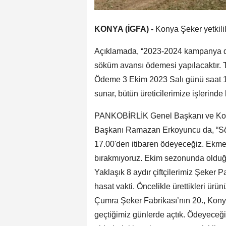
KONYA (İGFA) -
Konya Şeker yetkilil
Açıklamada, “2023-2024 kampanya dö
söküm avansı ödemesi yapılacaktır. T
Ödeme 3 Ekim 2023 Salı günü saat 17
sunar, bütün üreticilerimize işlerinde k
PANKOBİRLİK Genel Başkanı ve Konya
Başkanı Ramazan Erkoyuncu da, “Sök
17.00'den itibaren ödeyeceğiz. Ekmeği
bırakmıyoruz. Ekim sezonunda olduğ
Yaklaşık 8 aydır çiftçilerimiz Şeker 
hasat vakti. Öncelikle ürettikleri ü
Çumra Şeker Fabrikası’nın 20., Kon
geçtiğimiz günlerde açtık. Ödeyeceği