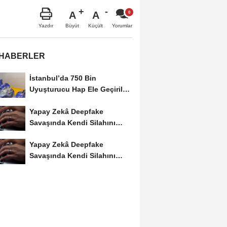
A
A
Büyüt
Küçült
Yazdır
Yorumlar
 HABERLER
İstanbul’da 750 Bin
Uyuşturucu Hap Ele Geçirildi:
Esenler ve Bağcılar’da...
Yapay Zekâ Deepfake
Savaşında Kendi Silahını
Kullanıyor
Yapay Zekâ Deepfake
Savaşında Kendi Silahını
Kullanıyor