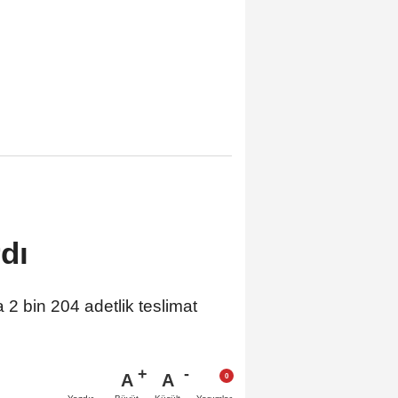
rdı
2 bin 204 adetlik teslimat
A
A