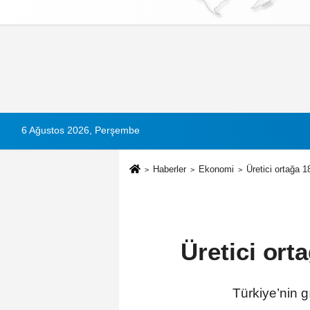
Künye
İletişim
Çerez Politikası
G
6 Ağustos 2026, Perşembe
Haberler
Ekonomi
Üretici ortağa 
Üretici or
Türkiye’nin 