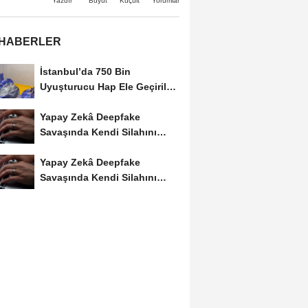
Büyüt
Küçült
Yazdır
Yorumlar
 HABERLER
İstanbul’da 750 Bin
Uyuşturucu Hap Ele Geçirildi:
Esenler ve Bağcılar’da...
Yapay Zekâ Deepfake
Savaşında Kendi Silahını
Kullanıyor
Yapay Zekâ Deepfake
Savaşında Kendi Silahını
Kullanıyor