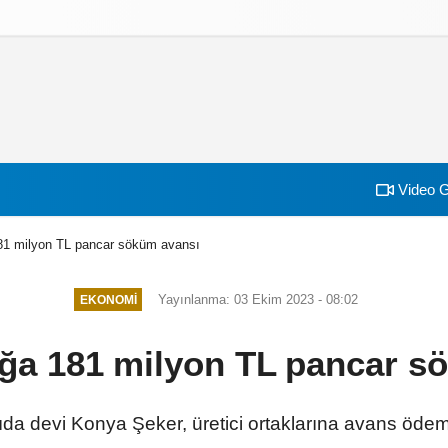
izlilik İlkeleri
Video G
181 milyon TL pancar söküm avansı
Yayınlanma: 03 Ekim 2023 - 08:02
EKONOMI
tağa 181 milyon TL pancar s
gıda devi Konya Şeker, üretici ortaklarına avans öde