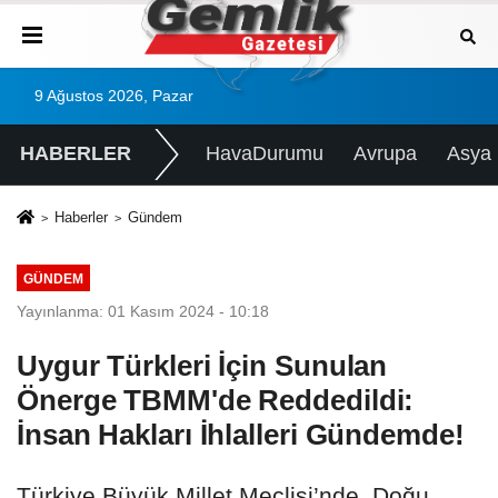
9 Ağustos 2026, Pazar
HABERLER
HavaDurumu
Avrupa
Asya
Haberler
Gündem
GÜNDEM
Yayınlanma: 01 Kasım 2024 - 10:18
Uygur Türkleri İçin Sunulan
Önerge TBMM'de Reddedildi:
İnsan Hakları İhlalleri Gündemde!
Türkiye Büyük Millet Meclisi’nde, Doğu