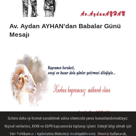
Av. Aydan AYHAN’dan Babalar Günü
Mesajı
Sizlere daha iyi hizmet sunabilmek adına sitemizde çerez konumlandırmaktayız.
Av. Aydan AYHAN’dan Kurban
Kişisel verileriniz, KVKK ve GDPR kapsamında toplanıp işlenir. Detaylı bilgi almak için
Bayramı Mesajı
Veri Politikamızı / Aydınlatma Metnimizi inceleyebilirsiniz. Sitemizi kullanarak,