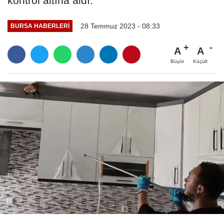
kontrol altına aldı.
28 Temmuz 2023 - 08:33
BURSA HABERLERI
A
A
Büyüt
Küçült