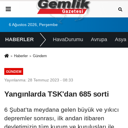
6 Ağustos 2026, Perşembe
HABERLER
HavaDurumu
Avrupa
Asya
Haberler
Gündem
GÜNDEM
Yayınlanma: 28 Temmuz 2023 - 08:33
Yangınlarda TSK'dan 685 sorti
6 Şubat’ta meydana gelen büyük ve yıkıcı
depremler sonrası, ilk andan itibaren
devletimizin tüm kurum ve kuruluşları ile