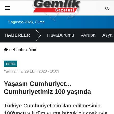
7 Ağustos 2026, Cuma
HABERLER
HavaDurumu
Avrupa
Asya
Haberler
Yerel
YEREL
Yayınlanma: 29 Ekim 2023 - 10:09
Yaşasın Cumhuriyet...
Cumhuriyetimiz 100 yaşında
Türkiye Cumhuriyeti'nin ilan edilmesinin
100'üncü yılı tüm yurtta büyük bir coşkuyla