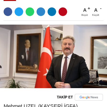
A
A
Büyüt
Küçült
TAKİP ET
Mehmet UZEL (KAYSERİ İGFA)