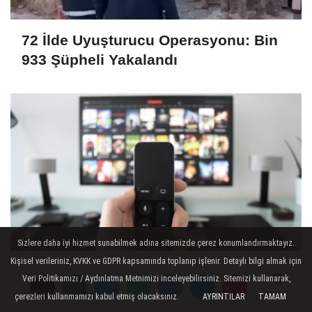
72 İlde Uyuşturucu Operasyonu: Bin
933 Şüpheli Yakalandı
Sizlere daha iyi hizmet sunabilmek adına sitemizde çerez konumlandırmaktayız.
Kişisel verileriniz, KVKK ve GDPR kapsamında toplanıp işlenir. Detaylı bilgi almak için
Reklam Kurulu’ndan 2025’in İlk 6
Veri Politikamızı / Aydınlatma Metnimizi inceleyebilirsiniz. Sitemizi kullanarak,
Ayında 141 Milyon TL’lik Cezai
çerezleri kullanmamızı kabul etmiş olacaksınız.
AYRINTILAR
TAMAM
Yorumlar
Yorumlar
Yorumlar
Yaptırım