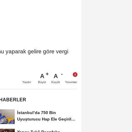
u yaparak gelire göre vergi
A
A
Büyüt
Küçült
Yazdır
Yorumlar
 HABERLER
İstanbul’da 750 Bin
Uyuşturucu Hap Ele Geçirildi:
Esenler ve Bağcılar’da...