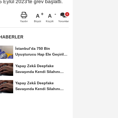
Eylül 2023'te grev başlattı.
A
A
Büyüt
Küçült
Yazdır
Yorumlar
 HABERLER
İstanbul’da 750 Bin
Uyuşturucu Hap Ele Geçirildi:
Esenler ve Bağcılar’da...
Yapay Zekâ Deepfake
Savaşında Kendi Silahını
Kullanıyor
Yapay Zekâ Deepfake
Savaşında Kendi Silahını
Kullanıyor