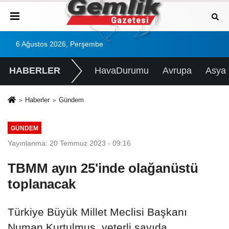
6 Ağustos 2026, Perşembe
HABERLER
HavaDurumu
Avrupa
Asya
Haberler
Gündem
GÜNDEM
Yayınlanma: 20 Temmuz 2023 - 09:16
TBMM ayın 25'inde olağanüstü
toplanacak
Türkiye Büyük Millet Meclisi Başkanı
Numan Kurtulmuş, yeterli sayıda