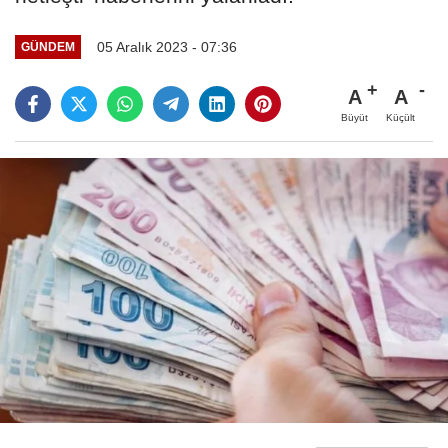
05 Aralık 2023 - 07:36
GÜNDEM
A
A
Büyüt
Küçült