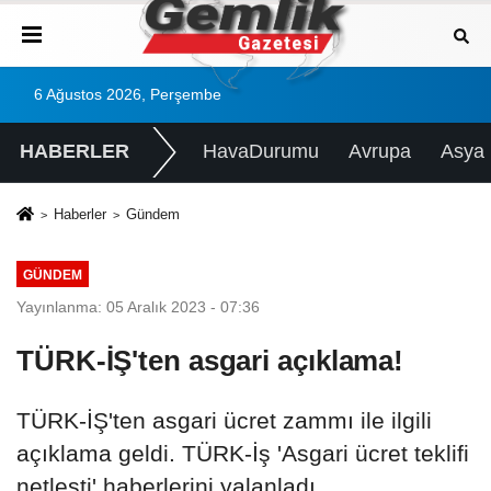
6 Ağustos 2026, Perşembe
HABERLER
HavaDurumu
Avrupa
Asya
Haberler
Gündem
GÜNDEM
Yayınlanma: 05 Aralık 2023 - 07:36
TÜRK-İŞ'ten asgari açıklama!
TÜRK-İŞ'ten asgari ücret zammı ile ilgili
açıklama geldi. TÜRK-İş 'Asgari ücret teklifi
netleşti' haberlerini yalanladı.