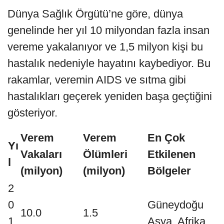
Dünya Sağlık Örgütü’ne göre, dünya
genelinde her yıl 10 milyondan fazla insan
vereme yakalanıyor ve 1,5 milyon kişi bu
hastalık nedeniyle hayatını kaybediyor. Bu
rakamlar, veremin AIDS ve sıtma gibi
hastalıkları geçerek yeniden başa geçtiğini
gösteriyor.
Verem
Verem
En Çok
Yı
Vakaları
Ölümleri
Etkilenen
l
(milyon)
(milyon)
Bölgeler
2
0
Güneydoğu
10.0
1.5
1
Asya, Afrika