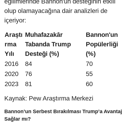
eğilimlerinde Bannon'un desteğinin etkili
olup olamayacağına dair analizleri de
içeriyor:
Araştı
Muhafazakâr
Bannon'un
rma
Tabanda Trump
Popülerliği
Yılı
Desteği (%)
(%)
2016
84
70
2020
76
55
2023
81
60
Kaynak: Pew Araştırma Merkezi
Bannon’un Serbest Bırakılması Trump’a Avantaj
Sağlar mı?